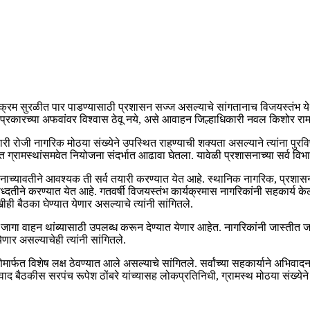
्यक्रम सुरळीत पार पाडण्‍यासाठी प्रशासन सज्‍ज असल्याचे सांगतानाच विजयस्तंभ 
प्रकारच्या अफवांवर विश्वास ठेवू नये, असे आवाहन जिल्हाधिकारी नवल किशोर राम 
ारी रोजी नागरिक मोठया संख्येने उपस्थित राहण्याची शक्यता असल्याने त्यांना पु
ग्रामस्थांसमवेत नियोजना संदर्भात आढावा घेतला. यावेळी प्रशासनाच्या सर्व विभा
‍यावतीने आवश्‍यक ती सर्व तयारी करण्‍यात येत आहे. स्‍थानिक नागरिक, प्रशासन यांच्‍
म पध्‍दतीने करण्‍यात येत आहे. गतवर्षी विजयस्तंभ कार्यक्रमास नागरिकांनी सहकार्य 
बैठका घेण्यात येणार असल्याचे त्यांनी सांगितले.
्या जागा वाहन थांब्यासाठी उपलब्ध करून देण्यात येणार आहेत. नागरिकांनी जास्तीत
र असल्याचेही त्यांनी सांगितले.
त विशेष लक्ष ठेवण्‍यात आले असल्‍याचे सांगितले. सर्वांच्‍या सहकार्याने अभिवादन 
ाद बैठकीस सरपंच रूपेश ठोंबरे यांच्यासह लोकप्रतिनिधी, ग्रामस्थ मोठया संख्येने