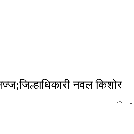
 सज्‍ज;जिल्हाधिकारी नवल किशोर
775
0