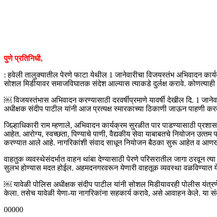
पुणे प्रतिनिधी,
: हवेली तालुक्यातील पेरणे फाटा येथील 1 जानेवारीचा विजयस्‍तंभ अभिवादन कार
सोशल मिडीयावर समाजविघातक संदेश आल्यास त्याकडे दुर्लक्ष करावे. कोणत्याही 
￼ विजयस्तंभास अभिवादन करण्यासाठी दरवर्षीप्रमाणे यावर्षी देखील दि. 1 जानेव
अधीक्षक संदीप पाटील यांनी आज प्रत्यक्ष स्मारकाच्या ठिकाणी जाऊन पाहणी करत 
जिल्हाधिकारी राम म्हणाले, अभिवादन कार्यक्रम सुरळीत पार पाडण्‍यासाठी प्रशासनाच्
आहेत. आरोग्‍य, स्‍वच्‍छता, पिण्‍याचे पाणी, वैद्यकीय सेवा याबाबतचे नियोजन उत्‍त
करण्यात आले आहे. नागरिकांशी संवाद साधून नियोजन बैठका सुरू आहेत व आणखीही 
वाहतुक व्यवस्थेसंदर्भात वाहन थांबा देण्यासाठी पेरणे परिसरातील जागा ठरवून त
सुलभ होण्यास मदत होईल. अहमदनगरवरून येणारी वाहतूक व्यवस्था वळविण्यात येणा
￼ यावेळी पोलिस अधीक्षक संदीप पाटील यांनी सोशल मिडीयावरही पोलीस यंत्रणेमार्फ
केला. तसेच यावेळी येणा-या नागरिकांना सहकार्य करावे, असे आवाहन केले. या संव
00000