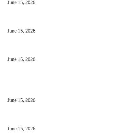
June 15, 2026
‘सदरा कफल्लकाचा’ गझलसंग्रहाचे प्रकाशन; ‘गझलरंग’ मुशायरा उत्साहात संपन्न
June 15, 2026
‘अक्षय कुमारच्या डोक्यात संपूर्ण चित्रपटाची स्क्रिप्ट असते’ – तुषार कपूरचा मोठा खुलास
June 15, 2026
POPULAR POSTS
अखिल भारतीय मराठी चित्रपट महामंडळाच्या अध्यक्षपदी मेघराज राजेभोसले यांची सर्वानुमत
निवड
June 15, 2026
‘सदरा कफल्लकाचा’ गझलसंग्रहाचे प्रकाशन; ‘गझलरंग’ मुशायरा उत्साहात संपन्न
June 15, 2026