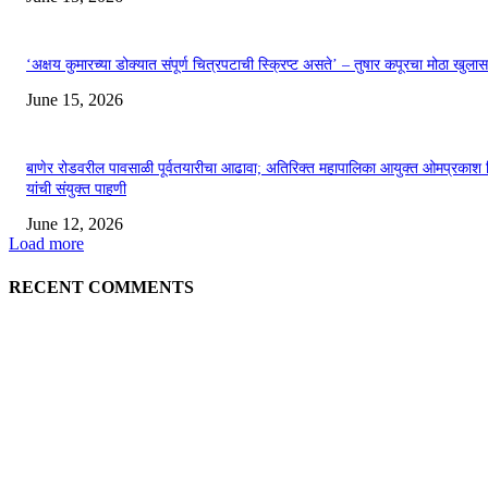
‘अक्षय कुमारच्या डोक्यात संपूर्ण चित्रपटाची स्क्रिप्ट असते’ – तुषार कपूरचा मोठा खुलास
June 15, 2026
बाणेर रोडवरील पावसाळी पूर्वतयारीचा आढावा; अतिरिक्त महापालिका आयुक्त ओमप्रकाश 
यांची संयुक्त पाहणी
June 12, 2026
Load more
RECENT COMMENTS
EDITOR PICKS
अखिल भारतीय मराठी चित्रपट महामंडळाच्या अध्यक्षपदी मेघराज राजेभोसले यांची सर्वानुमत
निवड