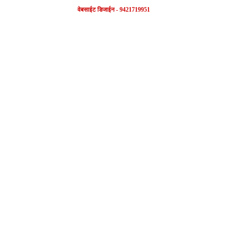
वेबसाईट डिजाईन - 9421719951