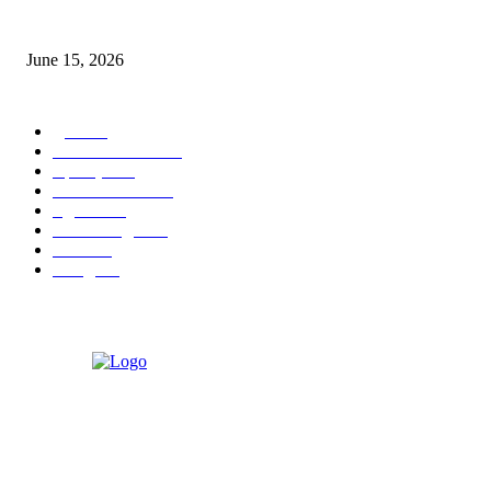
‘अक्षय कुमारच्या डोक्यात संपूर्ण चित्रपटाची स्क्रिप्ट असते’ – तुषार कपूरचा मोठा खुलास
June 15, 2026
POPULAR CATEGORY
पुणे
1822
ताज्या घडामोडी
1041
महाराष्ट्र
301
Malhar News
139
नंदुरबार
112
मराठी बॉलीवुड
109
रायगड
97
बॉलिवूड
36