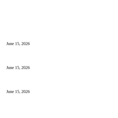
EDITOR PICKS
अखिल भारतीय मराठी चित्रपट महामंडळाच्या अध्यक्षपदी मेघराज राजेभोसले यांची सर्वानुमत
निवड
June 15, 2026
‘सदरा कफल्लकाचा’ गझलसंग्रहाचे प्रकाशन; ‘गझलरंग’ मुशायरा उत्साहात संपन्न
June 15, 2026
‘अक्षय कुमारच्या डोक्यात संपूर्ण चित्रपटाची स्क्रिप्ट असते’ – तुषार कपूरचा मोठा खुलास
June 15, 2026
POPULAR POSTS
अखिल भारतीय मराठी चित्रपट महामंडळाच्या अध्यक्षपदी मेघराज राजेभोसले यांची सर्वानुमत
निवड