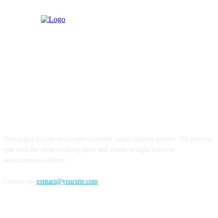
ABOUT US
Newspaper is your news, entertainment, music fashion website. We provide
you with the latest breaking news and videos straight from the
entertainment industry.
Contact us:
contact@yoursite.com