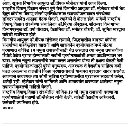
अशा, सूचना विभागीय आयुक्त डॉ.दीपक म्हैसेकर यांनी आज दिल्या.
राष्ट्रीय विषाणू विज्ञान संस्था पुणे येथे विभागीय आयुक्त डॉ. म्हैसेकर यांनी भेट
देवून कोरोना विषाणू संसर्ग प्रतिबंधात्मक उपाययोजनाबाबत संस्थेच्या
डॉक्टरांसमवेत आढावा बैठक घेतली. त्यावेळी ते बोलत होते. यावेळी राष्ट्रीय
विषाणू विज्ञान संस्थेच्या संचालिका डॉ.प्रिया ॲब्राहम, शीतज्वर विभागाच्या
विभागप्रमुख डॉ. वर्षा पोतदार, वैज्ञानिक डॉ. मनोहर चौधरी, डॉ. सुमित भारद्वाज
यावेळी उपस्थित होते.
विभागीय आयुक्त डॉ.दीपक म्हैसेकर म्हणाले, जिल्हयातील वाढत्या कोरोना
संसर्गाच्या पार्श्वभूमीवर खासगी आणि शासकीय प्रयोगशाळांमध्ये मोठया
प्रमाणात कोविड-19 नमुना तपासणीसाठी येत असतात त्या नमुना तपासणीचा
रिपोर्ट वेळेत प्राप्त होण्यासाठी सर्वांनी प्रयोगशाळांची क्षमता वाढविण्यावर भर
द्यावा. तसेच नमुना तपासणीचे काम करत असतांना योग्य ती दक्षता घेतली गेली
पाहिजे. प्रयोगशाळांसाठी पुरेसे मनुष्यबळ, आवश्यक ते वैद्यकीय साहित्य कमी
पडत असल्यास तातडीने जिल्हा प्रशासनाकडे याबाबत प्रस्ताव सादर करावेत.
आपणास आवश्यक त्या सोयी सुविधा पुरविण्याकरीता प्रशासन सहकार्य करेल,
असेही श्री. म्हैसेकर यांनी सांगितले आणि आतापर्यंत करण्यात आलेल्या नमुना
तपासणीबाबतची माहिती घेतली.
राष्ट्रीय विषाणू विज्ञान संस्थेतील कोविड-19 ची नमुना तपासणी करणाऱ्या
प्रयोगशाळेची पहाणी डॉ.म्हैसेकर यांनी केली. यावेळी वैद्यकीय अधिकारी,
कर्मचारी उपस्थित होते.
००००