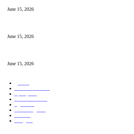
June 15, 2026
‘सदरा कफल्लकाचा’ गझलसंग्रहाचे प्रकाशन; ‘गझलरंग’ मुशायरा उत्साहात संपन्न
June 15, 2026
‘अक्षय कुमारच्या डोक्यात संपूर्ण चित्रपटाची स्क्रिप्ट असते’ – तुषार कपूरचा मोठा खुलास
June 15, 2026
POPULAR CATEGORY
पुणे
1822
ताज्या घडामोडी
1041
महाराष्ट्र
301
Malhar News
139
नंदुरबार
112
मराठी बॉलीवुड
109
रायगड
97
बॉलिवूड
36