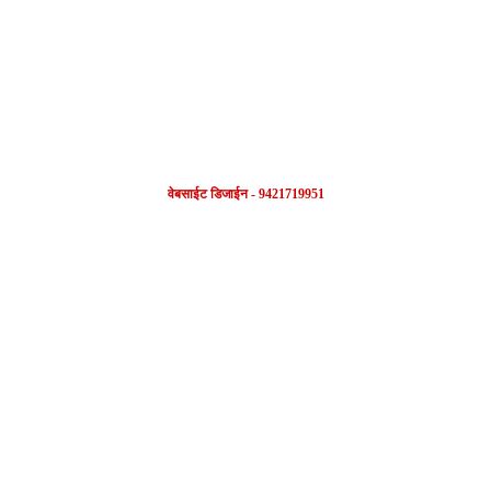
FOLLOW US
वेबसाईट डिजाईन - 9421719951