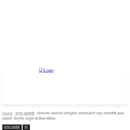
Home
ताज्या घडामोडी
कोरोनाच्या संसर्गाच्या पार्श्वभूमीवर प्रयोगशाळांनी नमुना तपासणीची क्षमता
वाढवावी -विभागीय आयुक्त डॉ.दीपक म्हैसेकर
ताज्या घडामोडी
पुणे