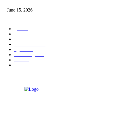
‘अक्षय कुमारच्या डोक्यात संपूर्ण चित्रपटाची स्क्रिप्ट असते’ – तुषार कपूरचा मोठा खुलास
June 15, 2026
POPULAR CATEGORY
पुणे
1822
ताज्या घडामोडी
1041
महाराष्ट्र
301
Malhar News
139
नंदुरबार
112
मराठी बॉलीवुड
109
रायगड
97
बॉलिवूड
36