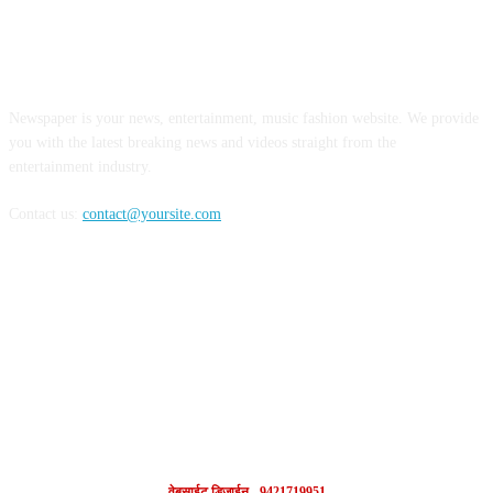
ABOUT US
Newspaper is your news, entertainment, music fashion website. We provide
you with the latest breaking news and videos straight from the
entertainment industry.
Contact us:
contact@yoursite.com
FOLLOW US
वेबसाईट डिजाईन - 9421719951