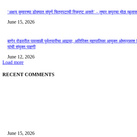
‘अक्षय कुमारच्या डोक्यात संपूर्ण चित्रपटाची स्क्रिप्ट असते’ – तुषार कपूरचा मोठा खुलास
June 15, 2026
बाणेर रोडवरील पावसाळी पूर्वतयारीचा आढावा; अतिरिक्त महापालिका आयुक्त ओमप्रकाश 
यांची संयुक्त पाहणी
June 12, 2026
Load more
RECENT COMMENTS
EDITOR PICKS
अखिल भारतीय मराठी चित्रपट महामंडळाच्या अध्यक्षपदी मेघराज राजेभोसले यांची सर्वानुमत
निवड
June 15, 2026