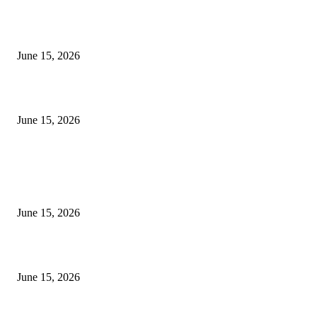
‘सदरा कफल्लकाचा’ गझलसंग्रहाचे प्रकाशन; ‘गझलरंग’ मुशायरा उत्साहात संपन्न
June 15, 2026
‘अक्षय कुमारच्या डोक्यात संपूर्ण चित्रपटाची स्क्रिप्ट असते’ – तुषार कपूरचा मोठा खुलास
June 15, 2026
POPULAR POSTS
अखिल भारतीय मराठी चित्रपट महामंडळाच्या अध्यक्षपदी मेघराज राजेभोसले यांची सर्वानुमत
निवड
June 15, 2026
‘सदरा कफल्लकाचा’ गझलसंग्रहाचे प्रकाशन; ‘गझलरंग’ मुशायरा उत्साहात संपन्न
June 15, 2026