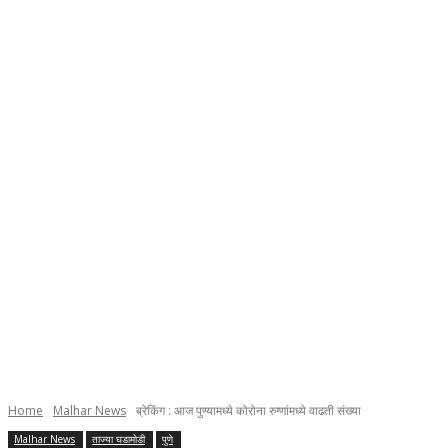
Home
Malhar News
ब्रेकिंग : आज पुण्यामध्ये कोरोना रुग्णांमध्ये वाढती संख्या
Malhar News
ताज्या घडामोडी
पुणे