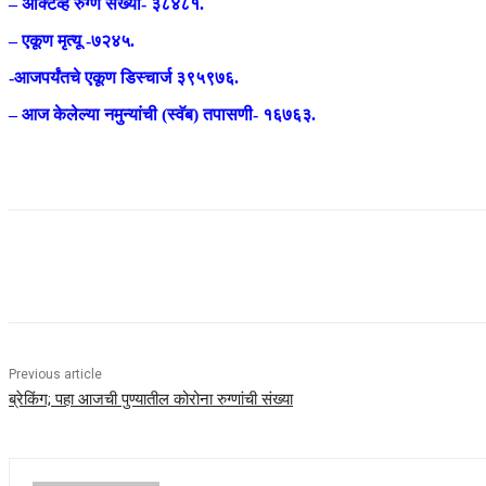
– ॲक्टिव्ह रुग्ण संख्या- ३८४८१.
– एकूण मृत्यू -७२४५.
-आजपर्यंतचे एकूण डिस्चार्ज ३९५९७६.
– आज केलेल्या नमुन्यांची (स्वॅब) तपासणी- १६७६३.
Share
Previous article
ब्रेकिंग; पहा आजची पुण्यातील कोरोना रुग्णांची संख्या