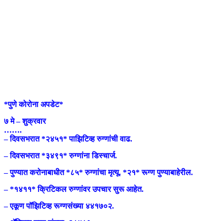
*पुणे कोरोना अपडेट*
७ मे – शुक्रवार
…….
– दिवसभरात *२४५१* पाझिटिव्ह रुग्णांची वाढ.
– दिवसभरात *३४९१* रुग्णांना डिस्चार्ज.
– पुण्यात करोनाबाधीत *८५* रुग्णांचा मृत्यू. *२१* रूग्ण पुण्याबाहेरील.
– *१४११* क्रिटिकल रुग्णांवर उपचार सुरू आहेत.
– एकूण पॉझिटिव्ह रूग्णसंख्या ४४१७०२.