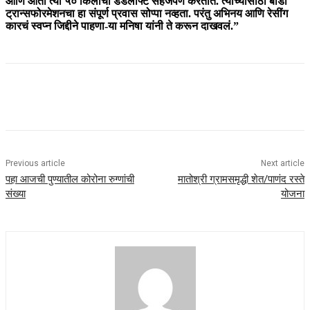
आणि आता त्या ५० किलोची डेडलीफ्ट सहजपणे करतात. त्यांच्यासाठी बॉडी
ट्रान्सफोरमेशनचा हा संपूर्ण प्रवास सोप्पा नव्हता. परंतु अभिनय आणि रेसींग
कारचं स्वप्न जिद्दीने पाहणा-या मनिषा यांनी ते करून दाखवलं.”
Previous article
Next article
पहा आजची पुण्यातील कोरोना रुग्णांची
मातोश्री ग्रामसमृद्धी शेत/पाणंद रस्ते
संख्या
योजना