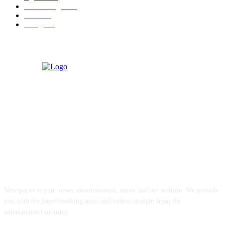
मराठी बॉलीवुड
109
रायगड
97
बॉलिवूड
36
ABOUT US
Newspaper is your news, entertainment, music fashion website. We provide
you with the latest breaking news and videos straight from the
entertainment industry.