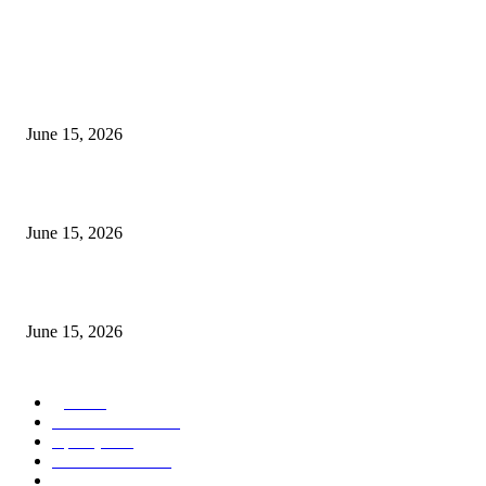
POPULAR POSTS
अखिल भारतीय मराठी चित्रपट महामंडळाच्या अध्यक्षपदी मेघराज राजेभोसले यांची सर्वानुमत
निवड
June 15, 2026
‘सदरा कफल्लकाचा’ गझलसंग्रहाचे प्रकाशन; ‘गझलरंग’ मुशायरा उत्साहात संपन्न
June 15, 2026
‘अक्षय कुमारच्या डोक्यात संपूर्ण चित्रपटाची स्क्रिप्ट असते’ – तुषार कपूरचा मोठा खुलास
June 15, 2026
POPULAR CATEGORY
पुणे
1822
ताज्या घडामोडी
1041
महाराष्ट्र
301
Malhar News
139
नंदुरबार
112