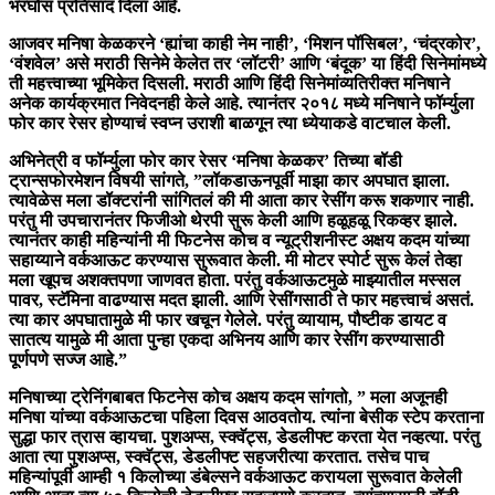
भरघोस प्रतिसाद दिला आहे.
आजवर मनिषा केळकरने ‘ह्यांचा काही नेम नाही’, ‘मिशन पॉसिबल’, ‘चंद्रकोर’,
‘वंशवेल’ असे मराठी सिनेमे केलेत तर ‘लॉटरी’ आणि ‘बंदूक’ या हिंदी सिनेमांमध्ये
ती महत्त्वाच्या भूमिकेत दिसली. मराठी आणि हिंदी सिनेमांव्यतिरीक्त मनिषाने
अनेक कार्यक्रमात निवेदनही केले आहे. त्यानंतर २०१८ मध्ये मनिषाने फॉर्म्युला
फोर कार रेसर होण्याचं स्वप्न उराशी बाळगून त्या ध्येयाकडे वाटचाल केली.
अभिनेत्री व फॉर्म्युला फोर कार रेसर ‘मनिषा केळकर’ तिच्या बॉडी
ट्रान्सफोरमेशन विषयी सांगते, ”लॉकडाऊनपूर्वी माझा कार अपघात झाला.
त्यावेळेस मला डॉक्टरांनी सांगितलं की मी आता कार रेसींग करू शकणार नाही.
परंतु मी उपचारानंतर फिजीओ थेरपी सुरू केली आणि हळूहळू रिकव्हर झाले.
त्यानंतर काही महिन्यांनी मी फिटनेस कोच व न्यूट्रीशनीस्ट अक्षय कदम यांच्या
सहाय्याने वर्कआऊट करण्यास सुरूवात केली. मी मोटर स्पोर्ट सुरू केलं तेव्हा
मला खूपच अशक्तपणा जाणवत होता. परंतु वर्कआऊटमुळे माझ्यातील मस्सल
पावर, स्टॅमिना वाढण्यास मदत झाली. आणि रेसींगसाठी ते फार महत्त्वाचं असतं.
त्या कार अपघातामुळे मी फार खचून गेलेले. परंतु व्यायाम, पौष्टीक डायट व
सातत्य यामुळे मी आता पुन्हा एकदा अभिनय आणि कार रेसींग करण्यासाठी
पूर्णपणे सज्ज आहे.”
मनिषाच्या ट्रेनिंगबाबत फिटनेस कोच अक्षय कदम सांगतो, ” मला अजूनही
मनिषा यांच्या वर्कआऊटचा पहिला दिवस आठवतोय. त्यांना बेसीक स्टेप करताना
सुद्धा फार त्रास व्हायचा. पुशअप्स, स्क्वॅट्स, डेडलीफ्ट करता येत नव्हत्या. परंतु
आता त्या पुशअप्स, स्क्वॅट्स, डेडलीफ्ट सहजरीत्या करतात. तसेच पाच
महिन्यांपूर्वी आम्ही १ किलोच्या डंबेल्सने वर्कआऊट करायला सुरूवात केलेली