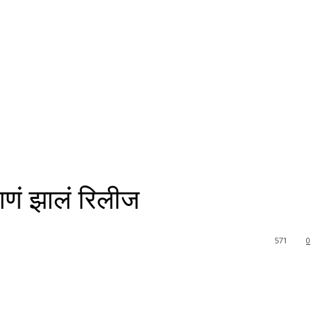
गाणं झालं रिलीज
571
0