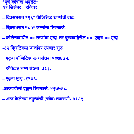
*पुणे कोरोना अपडेट*
१२ डिसेंबर – रविवार
– दिवसभरात *९६* पॅाजिटिव्ह रुग्णांची वाढ.
– दिवसभरात *८५* रुग्णांना डिस्चार्ज.
– कोरोनाबाधीत ०० रुग्णांचा मृत्यू. तर पुण्याबाहेरील ००. एकूण ०० मृत्यू.
-८२ क्रिटिकल रुग्णांवर उपचार सुरु
– एकूण पॉजिटिव्ह रूग्णसंख्या ५०७६७५.
– ॲक्टिव्ह रुग्ण संख्या- ७८९.
– एकूण मृत्यू -९१०८.
-आजपर्यंतचे एकूण डिस्चार्ज- ४९७७७८.
– आज केलेल्या नमुन्यांची (स्वॅब) तपासणी- ५९८९.
Share