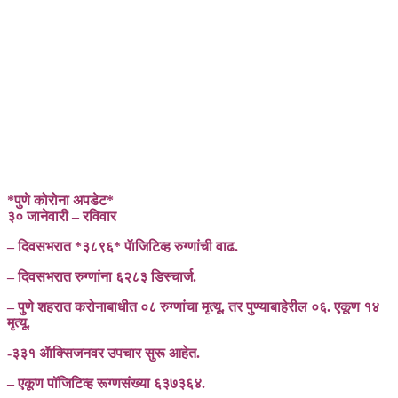
*पुणे कोरोना अपडेट*
३० जानेवारी – रविवार
– दिवसभरात *३८९६* पॅाजिटिव्ह रुग्णांची वाढ.
– दिवसभरात रुग्णांना ६२८३ डिस्चार्ज.
– पुणे शहरात करोनाबाधीत ०८ रुग्णांचा मृत्यू. तर पुण्याबाहेरील ०६. एकूण १४
मृत्यू.
-३३१ ॲाक्सिजनवर उपचार सुरू आहेत.
– एकूण पॉजिटिव्ह रूग्णसंख्या ६३७३६४.