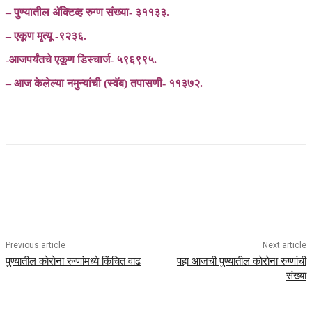
– पुण्यातील ॲक्टिव्ह रुग्ण संख्या- ३११३३.
– एकूण मृत्यू -९२३६.
-आजपर्यंतचे एकूण डिस्चार्ज- ५९६९९५.
– आज केलेल्या नमुन्यांची (स्वॅब) तपासणी- ११३७२.
Previous article
Next article
पुण्यातील कोरोना रुग्णांमध्ये किंचित वाढ
पहा आजची पुण्यातील कोरोना रुग्णांची
संख्या