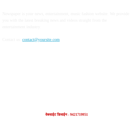
Newspaper is your news, entertainment, music fashion website. We provide
you with the latest breaking news and videos straight from the
entertainment industry.
Contact us:
contact@yoursite.com
FOLLOW US
वेबसाईट डिजाईन - 9421719951