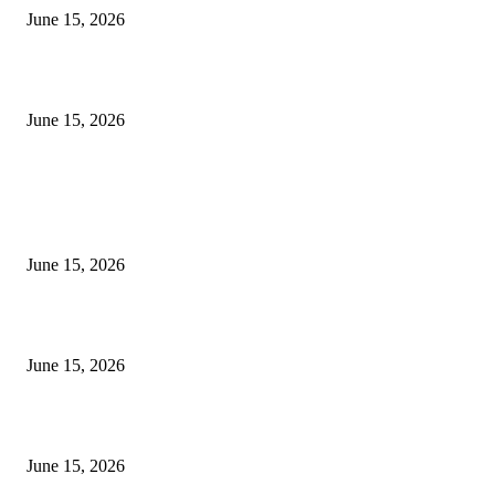
June 15, 2026
‘अक्षय कुमारच्या डोक्यात संपूर्ण चित्रपटाची स्क्रिप्ट असते’ – तुषार कपूरचा मोठा खुलास
June 15, 2026
POPULAR POSTS
अखिल भारतीय मराठी चित्रपट महामंडळाच्या अध्यक्षपदी मेघराज राजेभोसले यांची सर्वानुमत
निवड
June 15, 2026
‘सदरा कफल्लकाचा’ गझलसंग्रहाचे प्रकाशन; ‘गझलरंग’ मुशायरा उत्साहात संपन्न
June 15, 2026
‘अक्षय कुमारच्या डोक्यात संपूर्ण चित्रपटाची स्क्रिप्ट असते’ – तुषार कपूरचा मोठा खुलास
June 15, 2026
POPULAR CATEGORY