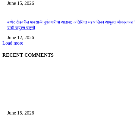
June 15, 2026
बाणेर रोडवरील पावसाळी पूर्वतयारीचा आढावा; अतिरिक्त महापालिका आयुक्त ओमप्रकाश 
यांची संयुक्त पाहणी
June 12, 2026
Load more
RECENT COMMENTS
EDITOR PICKS
अखिल भारतीय मराठी चित्रपट महामंडळाच्या अध्यक्षपदी मेघराज राजेभोसले यांची सर्वानुमत
निवड
June 15, 2026
‘सदरा कफल्लकाचा’ गझलसंग्रहाचे प्रकाशन; ‘गझलरंग’ मुशायरा उत्साहात संपन्न