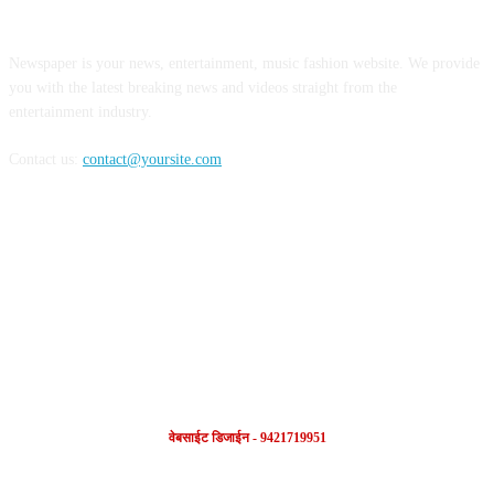
ABOUT US
Newspaper is your news, entertainment, music fashion website. We provide
you with the latest breaking news and videos straight from the
entertainment industry.
Contact us:
contact@yoursite.com
FOLLOW US
वेबसाईट डिजाईन - 9421719951