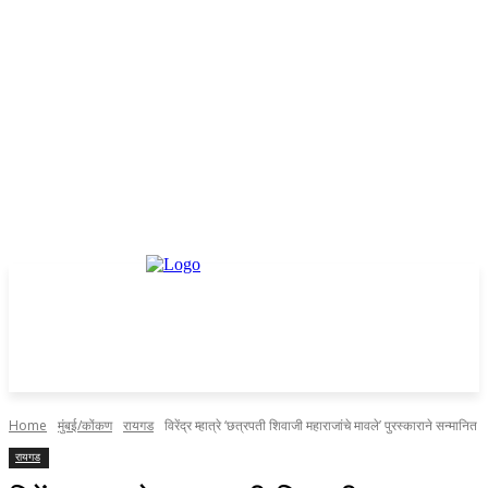
Home
मुंबई/कोंकण
रायगड
विरेंद्र म्हात्रे ‘छत्रपती शिवाजी महाराजांचे मावले’ पुरस्काराने सन्मानित
रायगड