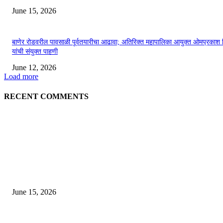
June 15, 2026
बाणेर रोडवरील पावसाळी पूर्वतयारीचा आढावा; अतिरिक्त महापालिका आयुक्त ओमप्रकाश 
यांची संयुक्त पाहणी
June 12, 2026
Load more
RECENT COMMENTS
EDITOR PICKS
अखिल भारतीय मराठी चित्रपट महामंडळाच्या अध्यक्षपदी मेघराज राजेभोसले यांची सर्वानुमत
निवड
June 15, 2026
‘सदरा कफल्लकाचा’ गझलसंग्रहाचे प्रकाशन; ‘गझलरंग’ मुशायरा उत्साहात संपन्न