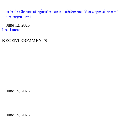
बाणेर रोडवरील पावसाळी पूर्वतयारीचा आढावा; अतिरिक्त महापालिका आयुक्त ओमप्रकाश 
यांची संयुक्त पाहणी
June 12, 2026
Load more
RECENT COMMENTS
EDITOR PICKS
अखिल भारतीय मराठी चित्रपट महामंडळाच्या अध्यक्षपदी मेघराज राजेभोसले यांची सर्वानुमत
निवड
June 15, 2026
‘सदरा कफल्लकाचा’ गझलसंग्रहाचे प्रकाशन; ‘गझलरंग’ मुशायरा उत्साहात संपन्न
June 15, 2026