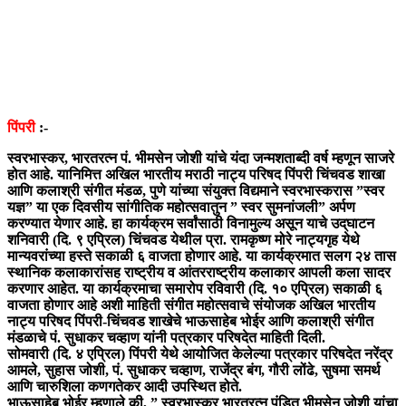
पिंपरी
:-
स्वरभास्कर, भारतरत्न पं. भीमसेन जोशी यांचे यंदा जन्मशताब्दी वर्ष म्हणून साजरे
होत आहे. यानिमित्त अखिल भारतीय मराठी नाट्य परिषद पिंपरी चिंचवड शाखा
आणि कलाश्री संगीत मंडळ, पुणे यांच्या संयुक्त विद्यमाने स्वरभास्करास ”स्वर
यज्ञ” या एक दिवसीय सांगीतिक महोत्सवातुन ” स्वर सुमनांजली” अर्पण
करण्यात येणार आहे. हा कार्यक्रम सर्वांसाठी विनामुल्य असून याचे उद्‌घाटन
शनिवारी (दि. ९ एप्रिल) चिंचवड येथील प्रा. रामकृष्ण मोरे नाट्यगृह येथे
मान्यवरांच्या हस्ते सकाळी ६ वाजता होणार आहे. या कार्यक्रमात सलग २४ तास
स्थानिक कलाकारांसह राष्ट्रीय व आंतरराष्ट्रीय कलाकार आपली कला सादर
करणार आहेत. या कार्यक्रमाचा समारोप रविवारी (दि. १० एप्रिल) सकाळी ६
वाजता होणार आहे अशी माहिती संगीत महोत्सवाचे संयोजक अखिल भारतीय
नाट्य परिषद पिंपरी-चिंचवड शाखेचे भाऊसाहेब भोईर आणि कलाश्री संगीत
मंडळाचे पं. सुधाकर चव्हाण यांनी पत्रकार परिषदेत माहिती दिली.
सोमवारी (दि. ४ एप्रिल) पिंपरी येथे आयोजित केलेल्या पत्रकार परिषदेत नरेंद्र
आमले, सुहास जोशी, पं. सुधाकर चव्हाण, राजेंद्र बंग, गौरी लोंढे, सुषमा समर्थ
आणि चारुशिला कणगतेकर आदी उपस्थित होते.
भाऊसाहेब भोईर म्हणाले की, ” स्वरभास्कर भारतरत्न पंडित भीमसेन जोशी यांचा