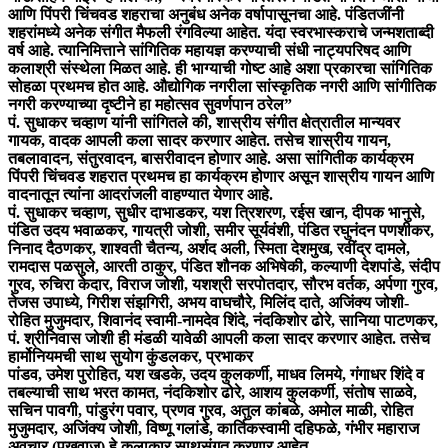
आणि पिंपरी चिंचवड शहराचा अनुबंध अनेक वर्षापासूनचा आहे. पंडितजींनी
शहरांमध्ये अनेक संगीत मैफली रंगविल्या आहेत. यंदा स्वरभास्कराचे जन्मशताब्दी
वर्ष आहे. त्यानिमित्ताने सांगितिक महायज्ञ करण्याची संधी नाट्यपरिषद आणि
कलाश्री संस्थेला मिळत आहे. ही भाग्याची गोष्ट आहे अशा प्रकारचा सांगितिक
सोहळा प्रथमच होत आहे. औद्योगिक नगरीला सांस्कृतिक नगरी आणि सांगीतिक
नगरी करण्याच्या दृष्टीने हा महोत्सव सुवर्णपान ठरेल”
पं. सुधाकर चव्हाण यांनी सांगितले की, शास्रीय संगीत क्षेत्रातील मान्यवर
गायक, वादक आपली कला सादर करणार आहेत. तसेच शास्रीय गायन,
तबलावादन, संतुरवादन, बासरीवादन होणार आहे. असा सांगितीक कार्यक्रम
पिंपरी चिंचवड शहरात प्रथमच हा कार्यक्रम होणार असून शास्रीय गायन आणि
वादनातून त्यांना आदरांजली वाहण्यात येणार आहे.
पं. सुधाकर चव्हाण, सुधीर दाभाडकर, यश त्रिशरण, रईस खान, दीपक भानुसे,
पंडित उदय भवाळकर, गायत्री जोशी, समीर सूर्यवंशी, पंडित रघुनंदन पणशीकर,
निनाद दैठणकर, शाश्वती चैतन्य, अर्शद अली, स्मिता देशमुख, रवींद्र दामले,
रामदास पळसुले, आरती ठाकुर, पंडित शौनक अभिषेकी, कल्याणी देशपांडे, संदीप
गुरव, रुचिरा केदार, विराज जोशी, यशश्री सरपोतदार, सौरभ वर्तक, अर्पणा गुरव,
तेजस उपाध्ये, गिरीश संझगिरी, अभय वाघचौरे, मिलिंद दाते, अजिंक्य जोशी-
रोहित मुजुमदार, शिवानंद स्वामी-नामदेव शिंदे, नंदकिशोर ढोरे, सानिया पाटणकर,
पं. श्रीनिवास जोशी ही मंडळी यावेळी आपली कला सादर करणार आहेत. तसेच
हार्मोनियमची साथ सुयोग कुंडलकर, प्रभाकर
पांडव, उमेश पुरोहित, यश खडके, उदय कुलकर्णी, माधव लिमये, गंगाधर शिंदे व
तबल्याची साथ भरत कामत, नंदकिशोर ढोरे, आशय कुलकर्णी, संतोष साळवे,
सचिन पावगी, पांडुरंग पवार, प्रणव गुरव, अतुल कांबळे, अमोल माळी, रोहित
मुजुमदार, अजिंक्य जोशी, विष्णू गलांडे, कार्तिकस्वामी दहिफळे, गंभीर महाराज
अवचार (पखवाज) हे कलाकार साथसंगत करणार आहेत.