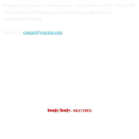
Newspaper is your news, entertainment, music fashion website. We provide
you with the latest breaking news and videos straight from the
entertainment industry.
Contact us:
contact@yoursite.com
FOLLOW US
वेबसाईट डिजाईन - 9421719951