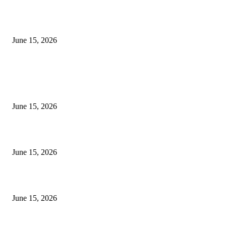
‘अक्षय कुमारच्या डोक्यात संपूर्ण चित्रपटाची स्क्रिप्ट असते’ – तुषार कपूरचा मोठा खुलास
June 15, 2026
POPULAR POSTS
अखिल भारतीय मराठी चित्रपट महामंडळाच्या अध्यक्षपदी मेघराज राजेभोसले यांची सर्वानुमत
निवड
June 15, 2026
‘सदरा कफल्लकाचा’ गझलसंग्रहाचे प्रकाशन; ‘गझलरंग’ मुशायरा उत्साहात संपन्न
June 15, 2026
‘अक्षय कुमारच्या डोक्यात संपूर्ण चित्रपटाची स्क्रिप्ट असते’ – तुषार कपूरचा मोठा खुलास
June 15, 2026
POPULAR CATEGORY