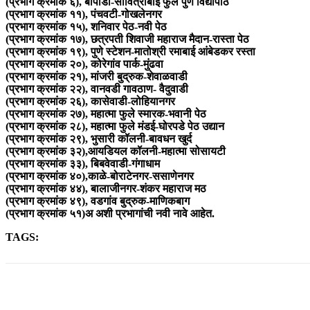
(प्रभाग क्रमांक ६), बोपोडी-सावित्रीबाई फुले पुणे विद्यापीठ
(प्रभाग क्रमांक ११), पंचवटी-गोखलेनगर
(प्रभाग क्रमांक १५), शनिवार पेठ-नवी पेठ
(प्रभाग क्रमांक १७), छत्रपती शिवाजी महाराज मैदान-रास्ता पेठ
(प्रभाग क्रमांक १९), पुणे स्टेशन-मातोश्री रमाबाई आंबेडकर रस्ता
(प्रभाग क्रमांक २०), कोरेगांव पार्क-मुंढवा
(प्रभाग क्रमांक २१), मांजरी बुद्रुक-शेवाळवाडी
(प्रभाग क्रमांक २२), वानवडी गावठाण- वैदुवाडी
(प्रभाग क्रमांक २६), कासेवाडी-लोहियानगर
(प्रभाग क्रमांक २७), महात्मा फुले स्मारक-भवानी पेठ
(प्रभाग क्रमांक २८), महात्मा फुले मंडई-घोरपडे पेठ उद्यान
(प्रभाग क्रमांक २९), भुसारी कॉलनी-बावधन खुर्द
(प्रभाग क्रमांक ३२),आयडियल कॉलनी-महात्मा सोसायटी
(प्रभाग क्रमांक ३३), बिबवेवाडी-गंगाधाम
(प्रभाग क्रमांक ४०),काळे-बोराटेनगर-ससाणेनगर
(प्रभाग क्रमांक ४४), बालाजीनगर-शंकर महाराज मठ
(प्रभाग क्रमांक ४९), वडगांव बुद्रुक-माणिकबाग
(प्रभाग क्रमांक ५१)अ अशी प्रभागांची नवी नावे आहेत.
TAGS:
Share