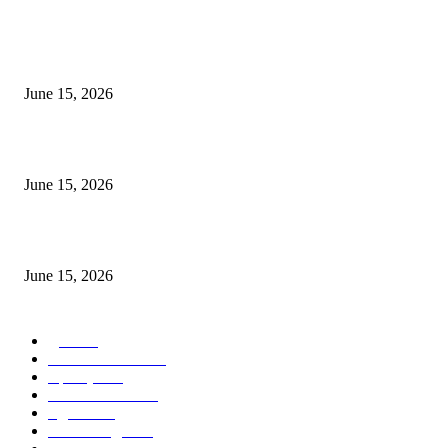
अखिल भारतीय मराठी चित्रपट महामंडळाच्या अध्यक्षपदी मेघराज राजेभोसले यांची सर्वानुमत
निवड
June 15, 2026
‘सदरा कफल्लकाचा’ गझलसंग्रहाचे प्रकाशन; ‘गझलरंग’ मुशायरा उत्साहात संपन्न
June 15, 2026
‘अक्षय कुमारच्या डोक्यात संपूर्ण चित्रपटाची स्क्रिप्ट असते’ – तुषार कपूरचा मोठा खुलास
June 15, 2026
POPULAR CATEGORY
पुणे
1822
ताज्या घडामोडी
1041
महाराष्ट्र
301
Malhar News
139
नंदुरबार
112
मराठी बॉलीवुड
109