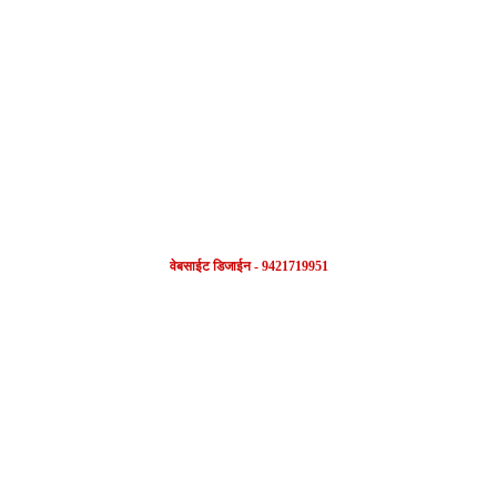
FOLLOW US
वेबसाईट डिजाईन - 9421719951