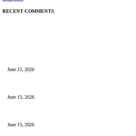
RECENT COMMENTS
EDITOR PICKS
अखिल भारतीय मराठी चित्रपट महामंडळाच्या अध्यक्षपदी मेघराज राजेभोसले यांची सर्वानुमत
निवड
June 15, 2026
‘सदरा कफल्लकाचा’ गझलसंग्रहाचे प्रकाशन; ‘गझलरंग’ मुशायरा उत्साहात संपन्न
June 15, 2026
‘अक्षय कुमारच्या डोक्यात संपूर्ण चित्रपटाची स्क्रिप्ट असते’ – तुषार कपूरचा मोठा खुलास
June 15, 2026
POPULAR POSTS