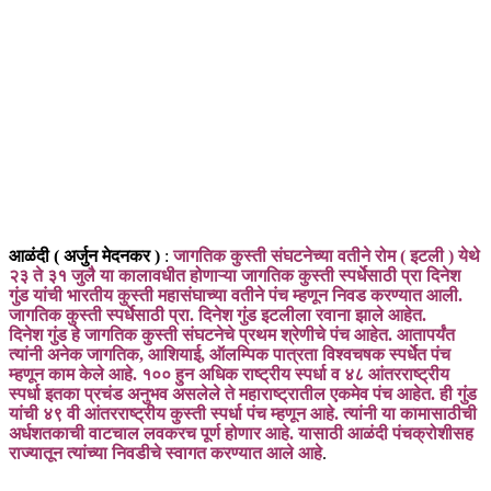
आळंदी ( अर्जुन मेदनकर )
:
जागतिक कुस्ती संघटनेच्या वतीने रोम ( इटली ) येथे
२३ ते ३१ जुलै या कालावधीत होणाऱ्या जागतिक कुस्ती स्पर्धेसाठी प्रा दिनेश
गुंड यांची भारतीय कुस्ती महासंघाच्या वतीने पंच म्हणून निवड करण्यात आली.
जागतिक कुस्ती स्पर्धेसाठी प्रा. दिनेश गुंड इटलीला रवाना झाले आहेत.
दिनेश गुंड हे जागतिक कुस्ती संघटनेचे प्रथम श्रेणीचे पंच आहेत. आतापर्यंत
त्यांनी अनेक जागतिक, आशियाई, ऑलम्पिक पात्रता विश्वचषक स्पर्धेत पंच
म्हणून काम केले आहे. १०० हुन अधिक राष्ट्रीय स्पर्धा व ४८ आंतरराष्ट्रीय
स्पर्धा इतका प्रचंड अनुभव असलेले ते महाराष्ट्रातील एकमेव पंच आहेत. ही गुंड
यांची ४९ वी आंतरराष्ट्रीय कुस्ती स्पर्धा पंच म्हणून आहे. त्यांनी या कामासाठीची
अर्धशतकाची वाटचाल लवकरच पूर्ण होणार आहे. यासाठी आळंदी पंचक्रोशीसह
राज्यातून त्यांच्या निवडीचे स्वागत करण्यात आले आहे
.