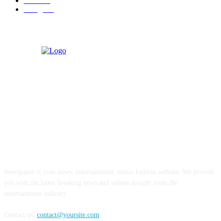
रायगड
97
बॉलिवूड
36
ABOUT US
Newspaper is your news, entertainment, music fashion website. We provide
you with the latest breaking news and videos straight from the
entertainment industry.
Contact us:
contact@yoursite.com