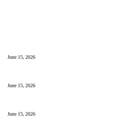
EDITOR PICKS
अखिल भारतीय मराठी चित्रपट महामंडळाच्या अध्यक्षपदी मेघराज राजेभोसले यांची सर्वानुमत
निवड
June 15, 2026
‘सदरा कफल्लकाचा’ गझलसंग्रहाचे प्रकाशन; ‘गझलरंग’ मुशायरा उत्साहात संपन्न
June 15, 2026
‘अक्षय कुमारच्या डोक्यात संपूर्ण चित्रपटाची स्क्रिप्ट असते’ – तुषार कपूरचा मोठा खुलास
June 15, 2026
POPULAR POSTS
अखिल भारतीय मराठी चित्रपट महामंडळाच्या अध्यक्षपदी मेघराज राजेभोसले यांची सर्वानुमत