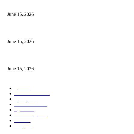
निवड
June 15, 2026
‘सदरा कफल्लकाचा’ गझलसंग्रहाचे प्रकाशन; ‘गझलरंग’ मुशायरा उत्साहात संपन्न
June 15, 2026
‘अक्षय कुमारच्या डोक्यात संपूर्ण चित्रपटाची स्क्रिप्ट असते’ – तुषार कपूरचा मोठा खुलास
June 15, 2026
POPULAR CATEGORY
पुणे
1822
ताज्या घडामोडी
1041
महाराष्ट्र
301
Malhar News
139
नंदुरबार
112
मराठी बॉलीवुड
109
रायगड
97
बॉलिवूड
36