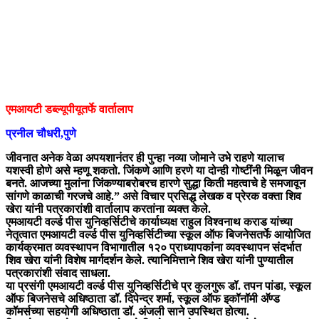
एमआयटी डब्ल्यूपीयूतर्फे वार्तालाप
प्रनील चौधरी,पुणे
जीवनात अनेक वेळा अपयशानंतर ही पुन्हा नव्या जोमाने उभे राहणे यालाच
यशस्वी होणे असे म्हणू शकतो. जिंकणे आणि हरणे या दोन्ही गोष्टींनी मिळून जीवन
बनते. आजच्या मुलांना जिंकण्याबरोबरच हारणे सुद्धा किती महत्वाचे हे समजावून
सांगणे काळाची गरजचे आहे.” असे विचार प्रसिद्ध लेखक व प्रेरक वक्ता शिव
खेरा यांनी पत्रकारांशी वार्तालाप करतांना व्यक्त केले.
एमआयटी वर्ल्ड पीस युनिव्हर्सिटीचे कार्याध्यक्ष राहुल विश्वनाथ कराड यांच्या
नेतृत्वात एमआयटी वर्ल्ड पीस युनिव्हर्सिटीच्या स्कूल ऑफ बिजनेसतर्फे आयोजित
कार्यक्रमात व्यवस्थापन विभागातील १२० प्राध्यापकांना व्यवस्थापन संदर्भात
शिव खेरा यांनी विशेष मार्गदर्शन केले. त्यानिमित्ताने शिव खेरा यांनी पुण्यातील
पत्रकारांशी संवाद साधला.
या प्रसंगी एमआयटी वर्ल्ड पीस युनिव्हर्सिटीचे प्र कुलगुरू डॉ. तपन पांडा, स्कूल
ऑफ बिजनेसचे अधिष्ठाता डॉ. दिपेन्द्र शर्मा, स्कूल ऑफ इकॉनॉमी अ‍ॅण्ड
कॉमर्सच्या सहयोगी अधिष्ठाता डॉ. अंजली साने उपस्थित होत्या.