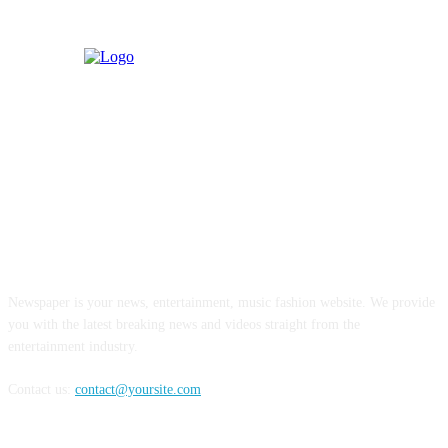
ABOUT US
Newspaper is your news, entertainment, music fashion website. We provide
you with the latest breaking news and videos straight from the
entertainment industry.
Contact us:
contact@yoursite.com