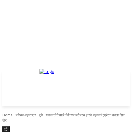
Home
पश्चिम-महाराष्ट्र
पुणे
यशस्वतीतेसाठी जिंकण्याबरोबरच हारणे महत्वाचे ;प्रेरक वक्ता शिव
खेरा
पुणे