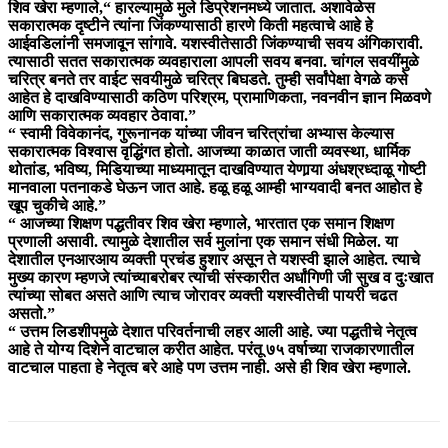
शिव खेरा म्हणाले,“ हारल्यामुळे मुले डिप्रेशनमध्ये जातात. अशावेळेस
सकारात्मक दृष्टीने त्यांना जिंकण्यासाठी हारणे किती महत्वाचे आहे हे
आईवडिलांनी समजावून सांगावे. यशस्वीतेसाठी जिंकण्याची सवय अंगिकारावी.
त्यासाठी सतत सकारात्मक व्यवहाराला आपली सवय बनवा. चांगल सवयींमुळे
चरित्र बनते तर वाईट सवयीमुळे चरित्र बिघडते. तुम्ही सर्वांपेक्षा वेगळे कसे
आहेत हे दाखविण्यासाठी कठिण परिश्रम, प्रामाणिकता, नवनवीन ज्ञान मिळवणे
आणि सकारात्मक व्यवहार ठेवावा.”
“ स्वामी विवेकानंद, गुरूनानक यांच्या जीवन चरित्रांचा अभ्यास केल्यास
सकारात्मक विश्वास वृद्धिंगत होतो. आजच्या काळात जाती व्यवस्था, धार्मिक
थोतांड, भविष्य, मिडियाच्या माध्यमातून दाखविण्यात येणार्‍या अंधश्रध्दाळू गोष्टी
मानवाला पतनाकडे घेऊन जात आहे. हळू हळू आम्ही भाग्यवादी बनत आहोत हे
खूप चुकीचे आहे.”
“ आजच्या शिक्षण पद्धतीवर शिव खेरा म्हणाले, भारतात एक समान शिक्षण
प्रणाली असावी. त्यामुळे देशातील सर्व मुलांना एक समान संधी मिळेल. या
देशातील एनआरआय व्यक्ती प्रचंड हुशार असून ते यशस्वी झाले आहेत. त्याचे
मुख्य कारण म्हणजे त्यांच्याबरोबर त्यांची संस्कारीत अर्धांगिणी जी सुख व दुःखात
त्यांच्या सोबत असते आणि त्याच जोरावर व्यक्ती यशस्वीतेची पायरी चढत
असतो.”
“ उत्तम लिडशीपमुळे देशात परिवर्तनाची लहर आली आहे. ज्या पद्धतीचे नेतृत्व
आहे ते योग्य दिशेने वाटचाल करीत आहेत. परंतू ७५ वर्षाच्या राजकारणातील
वाटचाल पाहता हे नेतृत्व बरे आहे पण उत्तम नाही. असे ही शिव खेरा म्हणाले.