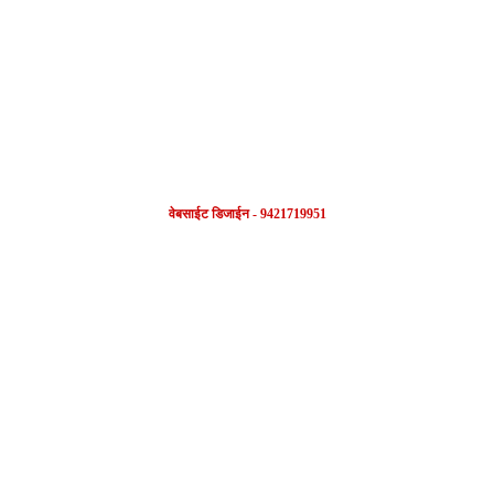
FOLLOW US
वेबसाईट डिजाईन - 9421719951