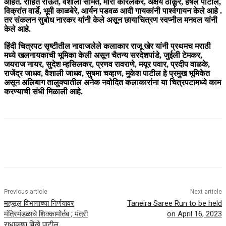
आहेत. रोहित राऊत, वैशाली सामंत, मीरा कारलेकर, अक्षय ठाकूर, हर्षल पाटील,
विक्रांत वार्डे, भूमी काळबेरे, आर्यन पडवळ आदी गायकांनी पार्श्वगायन केले आहे .
तर संकलन सुबोध नारकर यांनी केले असून छायाचित्रण स्वप्नील मनवल यांनी
केले आहे.
हिंदी चित्रपट सृष्टीतील नावाजलेले कलाकार राजू खेर यांनी प्रथमच मराठी
मध्ये खलनायकाची भूमिका केली असून चैतन्य सरदेशपांडे, जुईली टेमकर,
जयराज नायर, सुदेश म्हसिलकर, प्रणव रावराणे, मयूर पवार, प्रदीप वाळके,
राजेंद्र जाधव, वैशाली जाधव, सुषमा चव्हाण, मुकेश पाटील हे प्रमुख भूमिकेत
असून अलिबाग तालुक्यातील अनेक नवोदित कलाकारांना या चित्रपटामध्ये काम
करण्याची संधी मिळाली आहे.
Previous article
Next article
महसूल विभागाच्या निर्णयावर
Taneira Saree Run to be held
मंत्रिमंडळाचे शिक्कामोर्तब ; मंत्री
on April 16, 2023
राधाकृष्ण विखे पाटील