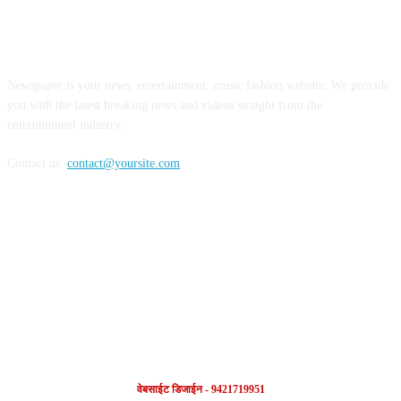
ABOUT US
Newspaper is your news, entertainment, music fashion website. We provide
you with the latest breaking news and videos straight from the
entertainment industry.
Contact us:
contact@yoursite.com
FOLLOW US
वेबसाईट डिजाईन - 9421719951