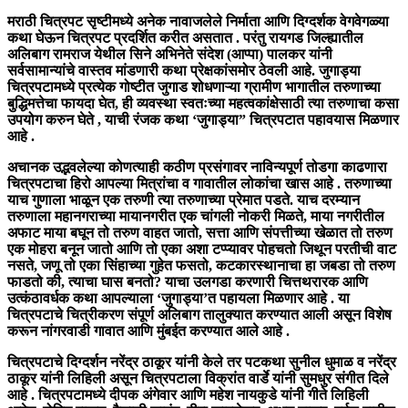
मराठी चित्रपट सृष्टीमध्ये अनेक नावाजलेले निर्माता आणि दिग्दर्शक वेगवेगळ्या
कथा घेऊन चित्रपट प्रदर्शित करीत असतात . परंतु रायगड जिल्ह्यातील
अलिबाग रामराज येथील सिने अभिनेते संदेश (आप्पा) पालकर यांनी
सर्वसामान्यांचे वास्तव मांडणारी कथा प्रेक्षकांसमोर ठेवली आहे. जुगाड्या
चित्रपटामध्ये प्रत्येक गोष्टीत जुगाड शोधणाऱ्या ग्रामीण भागातील तरुणाच्या
बुद्धिमत्तेचा फायदा घेत, ही व्यवस्था स्वतःच्या महत्वकांक्षेसाठी त्या तरुणाचा कसा
उपयोग करुन घेते , याची रंजक कथा ‘जुगाड्या” चित्रपटात पहावयास मिळणार
आहे .
अचानक उद्भवलेल्या कोणत्याही कठीण प्रसंगावर नाविन्यपूर्ण तोडगा काढणारा
चित्रपटाचा हिरो आपल्या मित्रांचा व गावातील लोकांचा खास आहे . तरुणाच्या
याच गुणाला भाळून एक तरुणी त्या तरुणाच्या प्रेमात पडते. याच दरम्यान
तरुणाला महानगराच्या मायानगरीत एक चांगली नोकरी मिळते, माया नगरीतील
अफाट माया बघून तो तरुण वाहत जातो, सत्ता आणि संपत्तीच्या खेळात तो तरुण
एक मोहरा बनून जातो आणि तो एका अशा टप्प्यावर पोहचतो जिथून परतीची वाट
नसते, जणू तो एका सिंहाच्या गुहेत फसतो, कटकारस्थानाचा हा जबडा तो तरुण
फाडतो की, त्याचा घास बनतो? याचा उलगडा करणारी चित्तथरारक आणि
उत्कंठावर्धक कथा आपल्याला ‘जुगाड्या’त पहायला मिळणार आहे . या
चित्रपटाचे चित्रीकरण संपूर्ण अलिबाग तालुक्यात करण्यात आली असून विशेष
करून नांगरवाडी गावात आणि मुंबईत करण्यात आले आहे .
चित्रपटाचे दिग्दर्शन नरेंद्र ठाकूर यांनी केले तर पटकथा सुनील धुमाळ व नरेंद्र
ठाकूर यांनी लिहिली असून चित्रपटाला विक्रांत वार्डे यांनी सुमधुर संगीत दिले
आहे . चित्रपटामध्ये दीपक अंगेवार आणि महेश नायकुडे यांनी गीते लिहिली