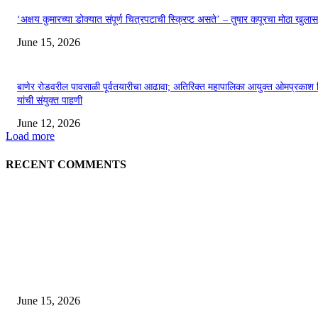
‘अक्षय कुमारच्या डोक्यात संपूर्ण चित्रपटाची स्क्रिप्ट असते’ – तुषार कपूरचा मोठा खुलास
June 15, 2026
बाणेर रोडवरील पावसाळी पूर्वतयारीचा आढावा; अतिरिक्त महापालिका आयुक्त ओमप्रकाश 
यांची संयुक्त पाहणी
June 12, 2026
Load more
RECENT COMMENTS
EDITOR PICKS
अखिल भारतीय मराठी चित्रपट महामंडळाच्या अध्यक्षपदी मेघराज राजेभोसले यांची सर्वानुमत
निवड
June 15, 2026