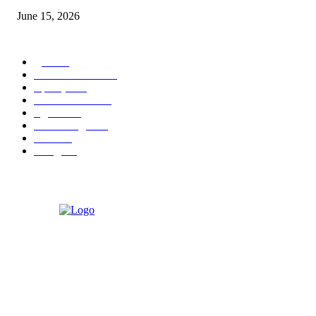
June 15, 2026
POPULAR CATEGORY
पुणे
1822
ताज्या घडामोडी
1041
महाराष्ट्र
301
Malhar News
139
नंदुरबार
112
मराठी बॉलीवुड
109
रायगड
97
बॉलिवूड
36