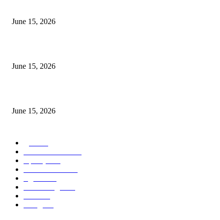
निवड
June 15, 2026
‘सदरा कफल्लकाचा’ गझलसंग्रहाचे प्रकाशन; ‘गझलरंग’ मुशायरा उत्साहात संपन्न
June 15, 2026
‘अक्षय कुमारच्या डोक्यात संपूर्ण चित्रपटाची स्क्रिप्ट असते’ – तुषार कपूरचा मोठा खुलास
June 15, 2026
POPULAR CATEGORY
पुणे
1822
ताज्या घडामोडी
1041
महाराष्ट्र
301
Malhar News
139
नंदुरबार
112
मराठी बॉलीवुड
109
रायगड
97
बॉलिवूड
36