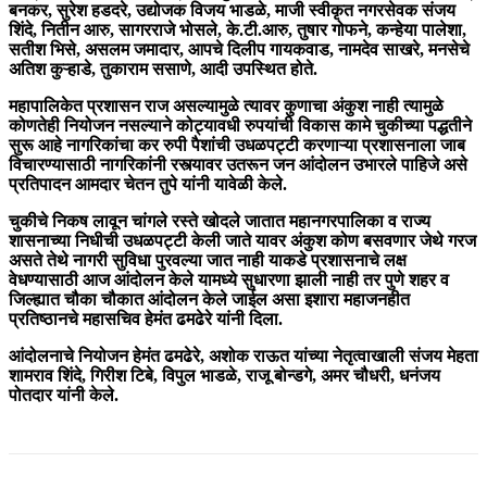
बनकर, सुरेश हडदरे, उद्योजक विजय भाडळे, माजी स्वीकृत नगरसेवक संजय
शिंदे, नितीन आरु, सागरराजे भोसले, के.टी.आरु, तुषार गोफने, कन्हेया पालेशा,
सतीश भिसे, असलम जमादार, आपचे दिलीप गायकवाड, नामदेव साखरे, मनसेचे
अतिश कुऱ्हाडे, तुकाराम ससाणे, आदी उपस्थित होते.
महापालिकेत प्रशासन राज असल्यामुळे त्यावर कुणाचा अंकुश नाही त्यामुळे
कोणतेही नियोजन नसल्याने कोट्यावधी रुपयांची विकास कामे चुकीच्या पद्धतीने
सुरू आहे नागरिकांचा कर रुपी पैशांची उधळपट्टी करणाऱ्या प्रशासनाला जाब
विचारण्यासाठी नागरिकांनी रस्त्यावर उतरून जन आंदोलन उभारले पाहिजे असे
प्रतिपादन आमदार चेतन तुपे यांनी यावेळी केले.
चुकीचे निकष लावून चांगले रस्ते खोदले जातात महानगरपालिका व राज्य
शासनाच्या निधीची उधळपट्टी केली जाते यावर अंकुश कोण बसवणार जेथे गरज
असते तेथे नागरी सुविधा पुरवल्या जात नाही याकडे प्रशासनाचे लक्ष
वेधण्यासाठी आज आंदोलन केले यामध्ये सुधारणा झाली नाही तर पुणे शहर व
जिल्ह्यात चौका चौकात आंदोलन केले जाईल असा इशारा महाजनहीत
प्रतिष्ठानचे महासचिव हेमंत ढमढेरे यांनी दिला.
आंदोलनाचे नियोजन हेमंत ढमढेरे, अशोक राऊत यांच्या नेतृत्वाखाली संजय मेहता
शामराव शिंदे, गिरीश टिबे, विपुल भाडळे, राजू बोन्डगे, अमर चौधरी, धनंजय
पोतदार यांनी केले.