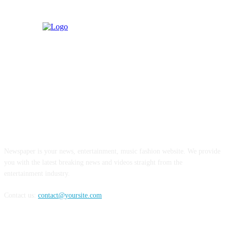
ABOUT US
Newspaper is your news, entertainment, music fashion website. We provide
you with the latest breaking news and videos straight from the
entertainment industry.
Contact us:
contact@yoursite.com