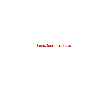
FOLLOW US
वेबसाईट डिजाईन - 9421719951