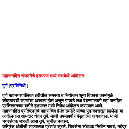
महाजनहित संघटनेचे हडपसर मध्ये लक्षवेधी आंदोलन
पुणे (प्रतिनिधी )
पुणे महानगरपालिका हद्दीतील समस्या व नियोजन शून्य विकास कामांमुळे
कोट्यावधी रुपयांचा अपव्यय होत असून याकडे लक्ष वेधण्यासाठी महा जनहित
प्रतिष्ठानच्या वतीने हडपसर मध्ये निषेध आंदोलन करण्यात आले.
महाजनहित प्रतिष्ठानचे महासचिव हेमंत ढमढेरे यांच्या पुढाकारातून झालेला या
आंदोलनास आमदार चेतन तुपे, माजी उपमहापौर बंडूतात्या गायकवाड, माजी
नगरसेवक मारुती आबा तुपे, सुनील बनकर,
काँग्रेस ओबीसी शहराध्यक्ष प्रशांत सुरसे, शिवसेना संघटक नितीन गावडे, महेंद्र