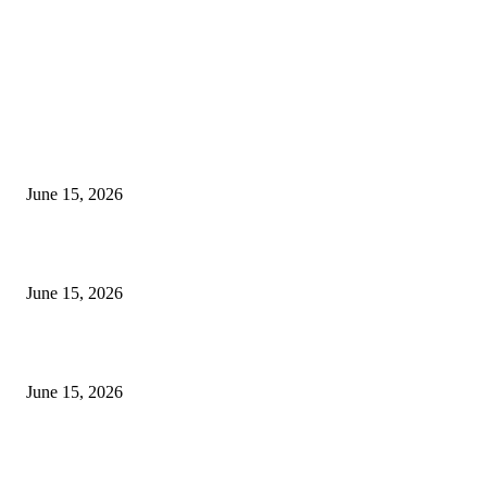
EDITOR PICKS
अखिल भारतीय मराठी चित्रपट महामंडळाच्या अध्यक्षपदी मेघराज राजेभोसले यांची सर्वानुमत
निवड
June 15, 2026
‘सदरा कफल्लकाचा’ गझलसंग्रहाचे प्रकाशन; ‘गझलरंग’ मुशायरा उत्साहात संपन्न
June 15, 2026
‘अक्षय कुमारच्या डोक्यात संपूर्ण चित्रपटाची स्क्रिप्ट असते’ – तुषार कपूरचा मोठा खुलास
June 15, 2026
POPULAR POSTS
अखिल भारतीय मराठी चित्रपट महामंडळाच्या अध्यक्षपदी मेघराज राजेभोसले यांची सर्वानुमत