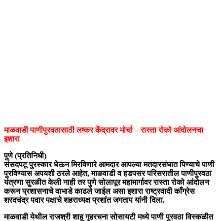
माळवाडी पाणीपुरवठासाठी लष्कर केंद्रावर मोर्चा – रास्ता रोको आंदोलनचा
इशारा
पुणे (प्रतिनिधी)
संसदपटू पुरस्कार घेऊन मिरविणारे आमदार आपल्या मतदारसंघात पिण्याचे पाणी
पुरविण्यास अपयशी ठरले आहेत, माळवाडी व हडपसर परिसरातील पाणीपुरवठा
यंत्रणा सुरळीत केली नाही तर पुणे सोलापूर महामार्गावर रास्ता रोको आंदोलन
करून प्रशासनाचे वाभाडे काढले जाईल असा इशारा राष्ट्रवादी काँग्रेस
शरदचंद्र पवार पक्षाचे शहराध्यक्ष प्रशांत जगताप यांनी दिला.
माळवाडी येथील राजश्री शाहू गृहरचना सोसायटी मध्ये पाणी पुरवठा विस्कळीत