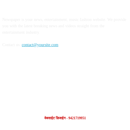
ABOUT US
Newspaper is your news, entertainment, music fashion website. We provide
you with the latest breaking news and videos straight from the
entertainment industry.
Contact us:
contact@yoursite.com
FOLLOW US
वेबसाईट डिजाईन - 9421719951