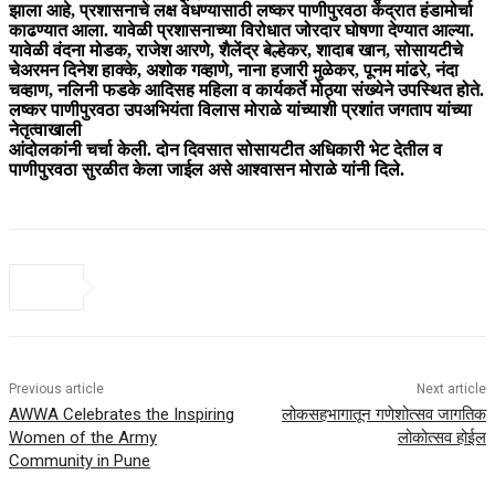
झाला आहे, प्रशासनाचे लक्ष वेधण्यासाठी लष्कर पाणीपुरवठा केंद्रात हंडामोर्चा
काढण्यात आला. यावेळी प्रशासनाच्या विरोधात जोरदार घोषणा देण्यात आल्या.
यावेळी वंदना मोडक, राजेश आरणे, शैलेंद्र बेल्हेकर, शादाब खान, सोसायटीचे
चेअरमन दिनेश हाक्के, अशोक गव्हाणे, नाना हजारी मुळेकर, पूनम मांढरे, नंदा
चव्हाण, नलिनी फडके आदिसह महिला व कार्यकर्ते मोठ्या संख्येने उपस्थित होते.
लष्कर पाणीपुरवठा उपअभियंता विलास मोराळे यांच्याशी प्रशांत जगताप यांच्या
नेतृत्वाखाली
आंदोलकांनी चर्चा केली. दोन दिवसात सोसायटीत अधिकारी भेट देतील व
पाणीपुरवठा सुरळीत केला जाईल असे आश्वासन मोराळे यांनी दिले.
Previous article
Next article
AWWA Celebrates the Inspiring
लोकसहभागातून गणेशोत्सव जागतिक
Women of the Army
लोकोत्सव होईल
Community in Pune