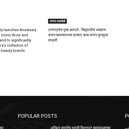
ताज्या घडामोडी
ty launches Anastasia
उत्तरप्रदेश पुन्हा हादरले ; चिमुकलीचं अपहरण
s; Iconic Brow and
करुन बलात्काराचा प्रयत्न, हत्या करुन फुफ्फुसं
nd to significantly
काढली
ra’s collection of
l beauty brands
POPULAR POSTS
P
्या
अखिल भारतीय मराठी चित्रपट महामंडळाच्या