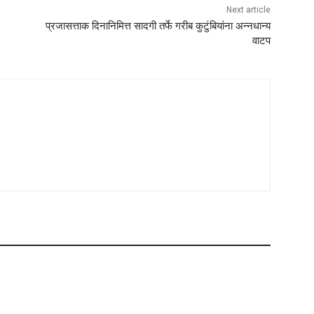
Next article
प्रजासत्ताक दिनानिमित्त सादगी तर्फे गरीब कुटुंबियांना अन्नधान्य
वाटप