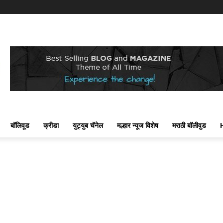
बॉलिवूड
क्रीडा
युट्युब चॅनेल
मल्हार न्यूज विशेष
मराठी बॉलीवुड