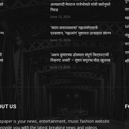
पुण
मते
अध्यक्षपदी मेघराज राजेभोसले यांची सर्वानुमते
ता
निवड
June 15, 2026
महा
M
‘सदरा कफल्लकाचा’ गझलसंग्रहाचे
न्न
प्रकाशन; ‘गझलरंग’ मुशायरा उत्साहात संपन्न
नंद
June 15, 2026
मर
रा
ची
‘अक्षय कुमारच्या डोक्यात संपूर्ण चित्रपटाची
ासा
स्क्रिप्ट असते’ – तुषार कपूरचा मोठा खुलासा
बॉ
June 15, 2026
OUT US
F
paper is your news, entertainment, music fashion website.
rovide you with the latest breaking news and videos