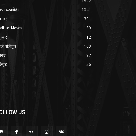
े
1822
ज्या घडामोडी
1041
राष्ट्र
301
alhar News
139
ुरबार
112
ाठी बॉलीवुड
109
यगड
97
लिवूड
36
OLLOW US