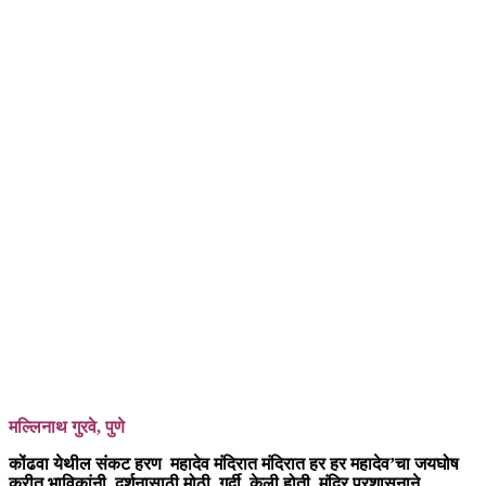
मल्लिनाथ गुरवे, पुणे
कोंढवा येथील संकट हरण महादेव मंदिरात मंदिरात हर हर महादेव’चा जयघोष
करीत भाविकांनी दर्शनासाठी मोठी गर्दी केली होती. मंदिर प्रशासनाने