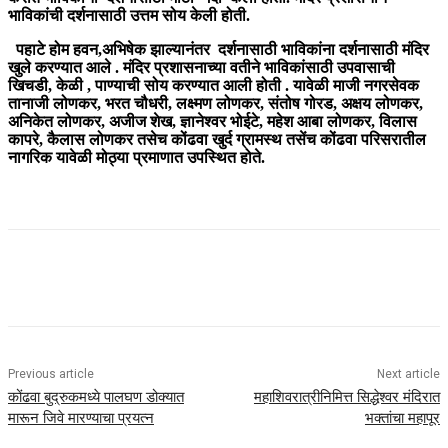
भाविकांची दर्शनासाठी उत्तम सोय केली होती.
पहाटे होम हवन,अभिषेक झाल्यानंतर दर्शनासाठी भाविकांना दर्शनासाठी मंदिर
खुले करण्यात आले . मंदिर प्रशासनाच्या वतीने भाविकांसाठी उपवासाची
खिचडी, केळी , पाण्याची सोय करण्यात आली होती . यावेळी माजी नगरसेवक
तानाजी लोणकर, भरत चौधरी, लक्ष्मण लोणकर, संतोष गोरड, अक्षय लोणकर,
अनिकेत लोणकर, अजीज शेख, ज्ञानेश्वर भोईटे, महेश आबा लोणकर, विलास
कापरे, कैलास लोणकर तसेच कोंढवा खुर्द ग्रामस्थ तसेंच कोंढवा परिसरातील
नागरिक यावेळी मोठ्या प्रमाणात उपस्थित होते.
Previous article
Next article
कोंढवा बुद्रुकमध्ये पालघण डोक्यात
महाशिवरात्रीनिमित्त सिद्धेश्वर मंदिरात
मारून जिवे मारण्याचा प्रयत्न
भक्तांचा महापूर