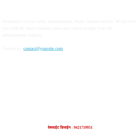
ABOUT US
Newspaper is your news, entertainment, music fashion website. We provide
you with the latest breaking news and videos straight from the
entertainment industry.
Contact us:
contact@yoursite.com
FOLLOW US
वेबसाईट डिजाईन - 9421719951