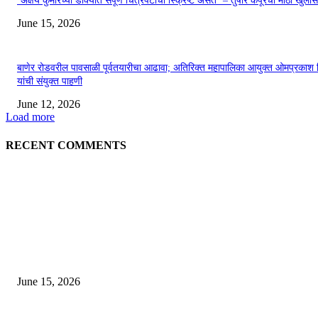
‘अक्षय कुमारच्या डोक्यात संपूर्ण चित्रपटाची स्क्रिप्ट असते’ – तुषार कपूरचा मोठा खुलास
June 15, 2026
बाणेर रोडवरील पावसाळी पूर्वतयारीचा आढावा; अतिरिक्त महापालिका आयुक्त ओमप्रकाश 
यांची संयुक्त पाहणी
June 12, 2026
Load more
RECENT COMMENTS
EDITOR PICKS
अखिल भारतीय मराठी चित्रपट महामंडळाच्या अध्यक्षपदी मेघराज राजेभोसले यांची सर्वानुमत
निवड
June 15, 2026