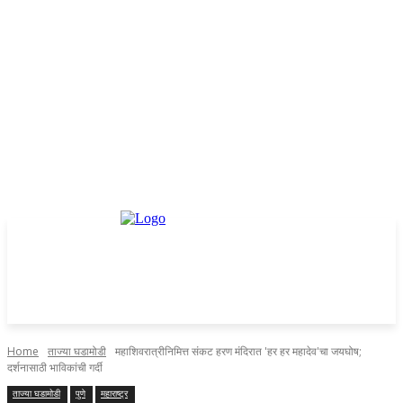
Home
ताज्या घडामोडी
महाशिवरात्रीनिमित्त संकट हरण मंदिरात 'हर हर महादेव'चा जयघोष;
दर्शनासाठी भाविकांची गर्दी
ताज्या घडामोडी
पुणे
महाराष्ट्र