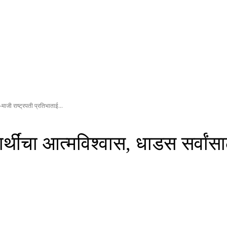
माजी राष्ट्रपती प्रतिभाताई...
थींचा आत्मविश्वास, धाडस सर्वांसाठ