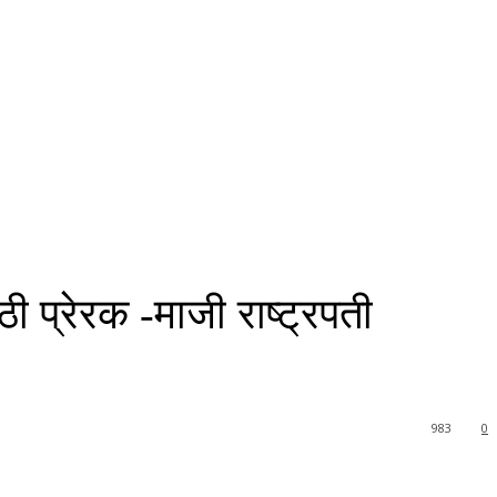
ी प्रेरक -माजी राष्ट्रपती
983
0