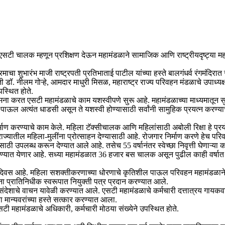
ना एसटी चालक म्हणून प्रशिक्षण देऊन महामंडळाने सामाजिक आणि राष्ट्रीयदृष्ट्या 
ुभारंभ माजी राष्ट्रपती प्रतिभाताई पाटील यांच्या हस्ते बालगंधर्व रंगमंदिरात स
ती डॉ. नीलम गोऱ्हे, आमदार माधुरी मिसळ, महाराष्ट्र राज्य परिवहन मंडळाचे उपाध्य
स्थित होते.
ा करत एसटी महामंडळाचे काम यशस्वीपणे सुरू आहे. महामंडळाच्या माध्यमातून स
 हे पाऊल अत्यंत धाडसी असून ते यशस्वी होण्यासाठी सर्वांनी सामुहिक प्रयत्न कर
करण्याचे काम केले. महिला टॅक्सीचालक आणि महिलांसाठी अबोली रिक्षा हे प्रयो
ज्यातील महिला-मुलींना प्रोत्साहन देण्यासाठी आहे. रोजगार निर्माण करणे हेच परिव
ाठी उपलब्ध करून देण्यात आले आहे. तसेच 55 वर्षानंतर स्वेच्छा निवृत्ती घेणाऱ्या कर
सवलत देण्यात येणार आहे. सध्या महामंडळात 36 हजार बस चालक असून पुढील काही वर
िवस आहे. महिला सशक्तीकरणाच्या धोरणाचे कृतिशील पाऊल परिवहन महामंडळाने
प्रातिनिधीक स्वरूपात नियुक्ती पत्र प्रदान करण्यात आले.
ा संदेशाचे वाचन यावेळी करण्यात आले. एसटी महामंडळाचे कर्मचारी दत्तात्रय गायकव
 मान्यवरांच्या हस्ते सत्कार करण्यात आला.
ी महामंडळाचे अधिकारी, कर्मचारी मोठया संख्येने उपस्थित होते.