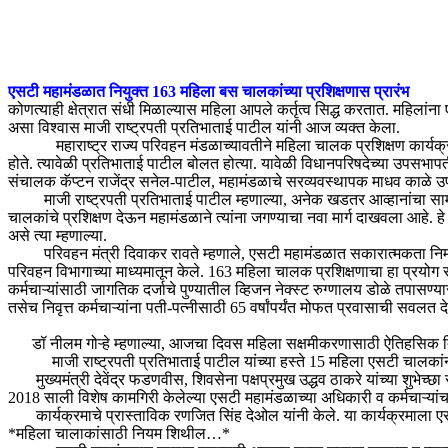
एसटी महामंडळात नियुक्त 163 महिला बस चालकांच्या प्रशिक्षणास प्रारंभ
कोणत्याही क्षेत्रात संधी मिळाल्यास महिला आपले कर्तृत्व सिद्ध करतात. महिलां
असा विश्वास माजी राष्ट्रपती प्रतिभाताई पाटील यांनी आज व्यक्त केला.
महाराष्ट्र राज्य परिवहन मंडळाच्यावतीने महिला चालक प्रशिक्षण कार्यक्रमाचा श
होते. त्यावेळी प्रतिभाताई पाटील बोलत होत्या. यावेळी विधानपरिषदेच्या उपसभाप
संचालक कॅप्टन राजेंद्र सनेल-पाटील, महामंडळाचे सरव्यवस्थापक माधव काळे उप
माजी राष्ट्रपती प्रतिभाताई पाटील म्हणाल्या, अनेक खडतर आव्हानांचा सामन
चालकांचे प्रशिक्षण देऊन महामंडळाने त्यांना जगण्याचा नवा मार्ग दाखवला आहे.
असे त्या म्हणाल्या.
परिवहन मंत्री दिवाकर रावते म्हणाले, एसटी महामंडळात सकारात्मकता निर्माण 
परिवहन विभागाच्या माध्यमातून केले. 163 महिला चालक प्रशिक्षणाचा हा प्रयोग रा
कर्मचाऱ्यांसाठी जागतिक दर्जाचे पुण्यातील व्हिजन नेक्स्ट रुग्णालय डोळे तपासण्यास
तसेच निवृत्त कर्मचाऱ्यांना पती-पत्नीसाठी 65 वर्षांपर्यंत मोफत प्रवासाची 
डॉ नीलम गोऱ्हे म्हणाल्या, आजचा दिवस महिला सक्षमीकरणासाठी ऐतिहसिक द
माजी राष्ट्रपती प्रतिभाताई पाटील यांच्या हस्ते 15 महिला एसटी चालकांना 
मुख्यमंत्री देवेंद्र फडणवीस, शिवसेना पक्षप्रमुख उद्धव ठाकरे यांच्या शुभेच्छ
2018 साली विशेष कामगिरी केलेल्या एसटी महामंडळाच्या अधिकारी व कर्मचाऱ्यांचा
कार्यक्रमाचे प्रास्ताविक रणजित सिंह देओल यांनी केले. या कार्यक्रमाला एसट
*महिला चालाकांसाठी नियम शिथील…*