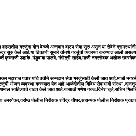
न शहरातील गरजुंना दोन वेळचे अन्नदान वाटप सेवा सुरु असुन या सेवेने ग्रामस्थांन
द्र सुरु केले आहे.या ठिकाणी सुमारे तीनशे गरजुंची व्यवस्था करण्यात आली असल्या
ते कृृृष्णाजी डहाके ,मंडुबाबा पालवे, गंगोत्री साहेब,माजी नगरसेवक अशोक उमरगेकर
रे,भास्कर महाराज पवार यांचे वतीने अन्नदान सेवा गरजुंसाठी केली जात आहे.माजी नगरसेव
ंची भोजन व्यवस्था करण्यात येत आहे.आळंदीतील विविध सेवाभावी संस्था ,दानशुर व
माल साहित्याचे वाटप केले जात आहे.यासाठी गणेश गरुड,दिनेश घुले,सचिन गिलबिले,
ा उमरगेकर,वरीष्ठ पोलीस निरीक्षक रविंद्र चौधर,सहाय्यक पोलीस निरीक्षक प्रकाश