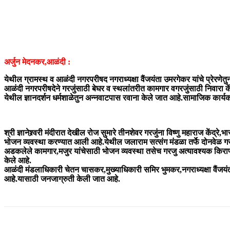
अर्जुन मेदनकर,आळंदी :
येथील ग्रामस्थ व आळंदी नगरपरीषद नगराध्यक्षा वैंजयंता उमरगेकर यांचे प्रेरणेतु
आळंदी नगरपरीषदेने गरजुंसाठी बेघर व स्थलांतरीत कामगार वगरजुंसाठी निवारा कें
येथील ज्ञानदर्शन धर्मशाळेतुन अन्नवाटपास रवाना केले जात आहे.सामाजिक कार्यकर्
श्री ज्ञानेश्र्वरी मंदीरात देखील रोज सुमारे तीनशेवर गरजुंना विष्णु महाराज केंद्
भोजन व्यवस्था करण्यात आली आहे.येथील जलाराम सत्संग मंडळा तर्फे दोनवेळ गरजु
अडकलेले कामगार,मजुर यांचेसाठी भोजन व्यवस्था तसेच गरजु अत्यावश्यक किराणा
केले आहे.
आळंदी मंडलाधिकारी चेतन चासकर,मुख्याधिकारी समिर भुमकर,नगराध्यक्षा वैंजयंत
आहे.यासाठी जनजाग्रुती केली जात आहे.