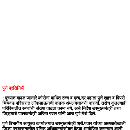
पुणे प्रतिनिधी,
: पुण्यात वाढत जाणारे कोरोना बाधित रुग्ण व मृत्यू दर पहाता पुणे शहर व पिंपरी
चिंचवड परिसरात लॉकडाऊनची कडक अंमलबजावणी करावी, तसेच कुठल्याही
परिस्थितीत रुग्णांची संख्या वाढता कामा नये, असे निर्देश उपमुख्यमंत्री तथा
जिल्हयाचे पालकमंत्री अजित पवार यांनी आज पुणे येथे दिले.
पुणे विभागीय आयुक्त कार्यालयात उपमुख्यमंत्री श्री.पवार यांच्या अध्यक्षतेखाली
जिल्हा प्रशासनातील वरिष्ठ अधिकाऱ्यांसोबत बैठक आयोजित करण्यात आली.