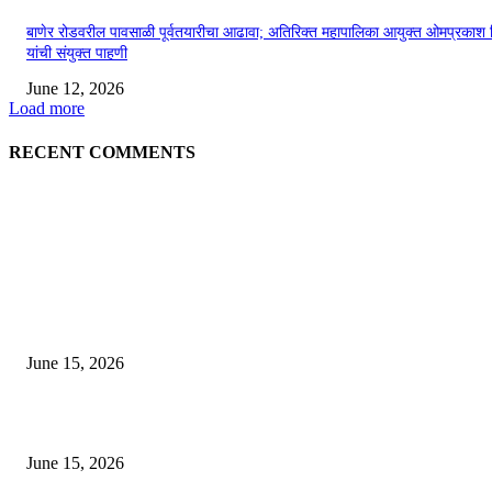
बाणेर रोडवरील पावसाळी पूर्वतयारीचा आढावा; अतिरिक्त महापालिका आयुक्त ओमप्रकाश 
यांची संयुक्त पाहणी
June 12, 2026
Load more
RECENT COMMENTS
EDITOR PICKS
अखिल भारतीय मराठी चित्रपट महामंडळाच्या अध्यक्षपदी मेघराज राजेभोसले यांची सर्वानुमत
निवड
June 15, 2026
‘सदरा कफल्लकाचा’ गझलसंग्रहाचे प्रकाशन; ‘गझलरंग’ मुशायरा उत्साहात संपन्न
June 15, 2026