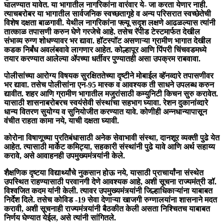
घालण्यात यावेत. या भागातील नागरिकांना वारंवार ये- जा करता येणार नाही.
त्याचबरोबर या भागातील सार्वजनिक स्वच्छतागृहे व अन्य परिसरात स्वच्छेतेची
विशेष दक्षता बाळगावी. येथील नागरिकांना फ्ल्यू सदृश लक्षणे आढळल्यास त्यांनी
तात्काळ तपासणी करुन घेणे गरजेचे आहे. तसेच रॅपीड टेस्टमार्फत देखील
संभाव्य रुग्ण शोधण्यावर भर द्यावा. हॉटस्पॉट असणाऱ्या ग्रामीण भागात देखील
कडक निर्बंध अवलंबवावे लागणार आहेत. कोल्हापूर आणि पिंपरी चिंचवडमध्ये
तयार करण्यात आलेल्या ॲपच्या धर्तीवर पुण्यातही असा उपक्रम राबवावा.
पोलीसांच्या आरोग्य विषयक सुरक्षिततेच्या दृष्टीने मोबाईल व्हॅनव्दारे तपासणीवर
भर द्यावा. तसेच पोलीसांना एन-95 मास्क व आवश्यक ती साधने उपलब्ध करुन
द्यावीत. शहर आणि ग्रामीण भागातील मजुरांसाठी कम्युनिटी किचन सुरु करावेत.
यासाठी शासनाबरोबरच स्वयंसेवी संस्थांचा सहभाग घ्यावा. रेशन दुकानांव्दारे
धान्य वितरण सुयोग्य व सुनियोजीत करण्यात यावे. कोणीही अन्नधान्यापासून
वंचीत राहता कामा नये, याची दक्षता घ्यावी.
कोरोना विषाणूच्या प्रतिबंधासाठी अनेक सेवाभावी संस्था, दानशूर व्यक्ती पुढे येत
आहेत. त्यासाठी मार्केट कमिट्या, सहकारी संस्थांनी पुढे यावे आणि अर्थ सहाय्य
करावे, असे आवाहनही उपमुख्यमंत्र्यांनी केले.
शैक्षणिक दृष्टया विद्यार्थ्यांचे नुकसान होऊ नये, यासाठी प्राचार्यांना संस्थेत
उपस्थित राहण्यासाठी परवानगी देणे आवश्यक आहे, अशी सूचना राज्यमंत्री डॉ.
विश्वजित कदम यांनी केली. त्यावर उपमुख्यमंत्र्यांनी जिल्हाधिकाऱ्यांना याबाबत
निर्देश दिले. तसेच कोविड -19 सेवा देणाऱ्या खाजगी रुग्णालयांना शासनाने मदत
करावी, अशी सूचनाही राज्यमंत्र्यांनी बैठकीत केली असता निश्चितच याबाबत
निर्णय घेण्यात येईल, असे त्यांनी सांगितले.