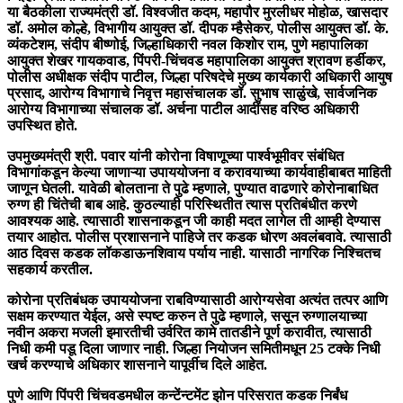
या बैठकीला राज्यमंत्री डॉ. विश्वजीत कदम, महापौर मुरलीधर मोहोळ, खासदार
डॉ. अमोल कोल्हे, विभागीय आयुक्त डॉ. दीपक म्हैसेकर, पोलीस आयुक्त डॉ. के.
व्यंकटेशम, संदीप बीष्णोई, जिल्हाधिकारी नवल किशोर राम, पुणे महापालिका
आयुक्त शेखर गायकवाड, पिंपरी-चिंचवड महापालिका आयुक्त श्रावण हर्डीकर,
पोलीस अधीक्षक संदीप पाटील, जिल्हा परिषदेचे मुख्य कार्यकारी अधिकारी आयुष
प्रसाद, आरोग्य विभागाचे निवृत्त महासंचालक डॉ. सुभाष साळुंखे, सार्वजनिक
आरोग्य विभागाच्या संचालक डॉ. अर्चना पाटील आदींसह वरिष्ठ अधिकारी
उपस्थित होते.
उपमुख्यमंत्री श्री. पवार यांनी कोरोना विषाणूच्या पार्श्वभूमीवर संबंधित
विभागांकडून केल्या जाणाऱ्या उपाययोजना व करावयाच्या कार्यवाहीबाबत माहिती
जाणून घेतली. यावेळी बोलताना ते पुढे म्हणाले, पुण्यात वाढणारे कोरोनाबाधित
रुग्ण ही चिंतेची बाब आहे. कुठल्याही परिस्थितीत त्यास प्रतिबंधीत करणे
आवश्यक आहे. त्यासाठी शासनाकडून जी काही मदत लागेल ती आम्ही देण्यास
तयार आहोत. पोलीस प्रशासनाने पाहिजे तर कडक धोरण अवलंबवावे. त्यासाठी
आठ दिवस कडक लॉकडाऊनशिवाय पर्याय नाही. यासाठी नागरिक निश्चितच
सहकार्य करतील.
कोरोना प्रतिबंधक उपाययोजना राबविण्यासाठी आरोग्यसेवा अत्यंत तत्पर आणि
सक्षम करण्यात येईल, असे स्पष्ट करुन ते पुढे म्हणाले, ससून रुग्णालयाच्या
नवीन अकरा मजली इमारतीची उर्वरित कामे तातडीने पूर्ण करावीत, त्यासाठी
निधी कमी पडू दिला जाणार नाही. जिल्हा नियोजन समितीमधून 25 टक्के निधी
खर्च करण्याचे अधिकार शासनाने यापूर्वीच दिले आहेत.
पुणे आणि पिंपरी चिंचवडमधील कन्टेंन्टमेंट झोन परिसरात कडक निर्बंध