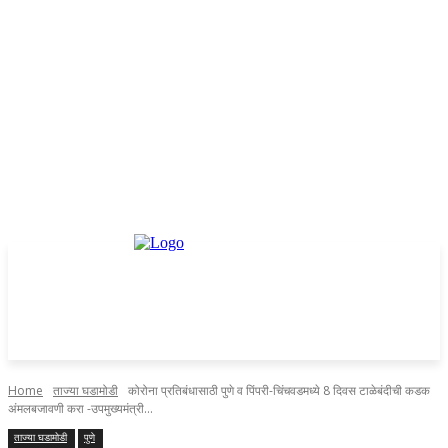
Home
ताज्या घडामोडी
कोरोना प्रतिबंधासाठी पुणे व पिंपरी-चिंचवडमध्ये 8 दिवस टाळेबंदीची कडक
अंमलबजावणी करा -उपमुख्यमंत्री...
ताज्या घडामोडी
पुणे