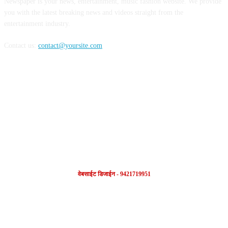
Newspaper is your news, entertainment, music fashion website. We provide
you with the latest breaking news and videos straight from the
entertainment industry.
Contact us:
contact@yoursite.com
FOLLOW US
वेबसाईट डिजाईन - 9421719951