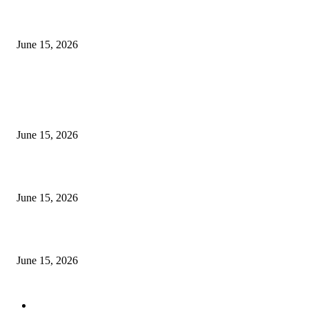
‘अक्षय कुमारच्या डोक्यात संपूर्ण चित्रपटाची स्क्रिप्ट असते’ – तुषार कपूरचा मोठा खुलास
June 15, 2026
POPULAR POSTS
अखिल भारतीय मराठी चित्रपट महामंडळाच्या अध्यक्षपदी मेघराज राजेभोसले यांची सर्वानुमत
निवड
June 15, 2026
‘सदरा कफल्लकाचा’ गझलसंग्रहाचे प्रकाशन; ‘गझलरंग’ मुशायरा उत्साहात संपन्न
June 15, 2026
‘अक्षय कुमारच्या डोक्यात संपूर्ण चित्रपटाची स्क्रिप्ट असते’ – तुषार कपूरचा मोठा खुलास
June 15, 2026
POPULAR CATEGORY
पुणे
1822