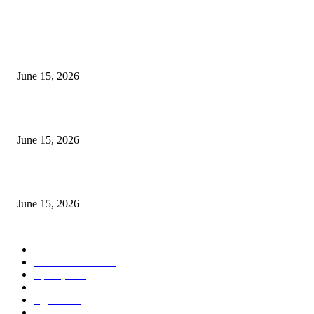
POPULAR POSTS
अखिल भारतीय मराठी चित्रपट महामंडळाच्या अध्यक्षपदी मेघराज राजेभोसले यांची सर्वानुमत
निवड
June 15, 2026
‘सदरा कफल्लकाचा’ गझलसंग्रहाचे प्रकाशन; ‘गझलरंग’ मुशायरा उत्साहात संपन्न
June 15, 2026
‘अक्षय कुमारच्या डोक्यात संपूर्ण चित्रपटाची स्क्रिप्ट असते’ – तुषार कपूरचा मोठा खुलास
June 15, 2026
POPULAR CATEGORY
पुणे
1822
ताज्या घडामोडी
1041
महाराष्ट्र
301
Malhar News
139
नंदुरबार
112
मराठी बॉलीवुड
109