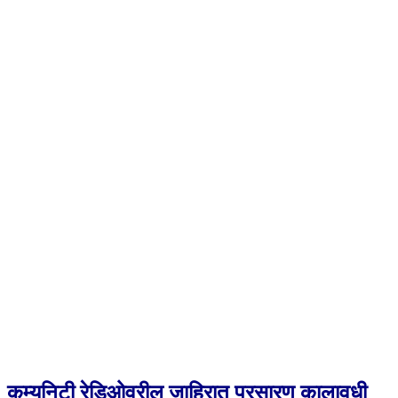
कम्युनिटी रेडिओवरील जाहिरात प्रसारण कालावधी