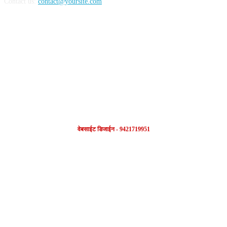
Contact us:
contact@yoursite.com
FOLLOW US
वेबसाईट डिजाईन - 9421719951