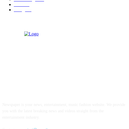
रायगड
97
बॉलिवूड
36
ABOUT US
Newspaper is your news, entertainment, music fashion website. We provide
you with the latest breaking news and videos straight from the
entertainment industry.