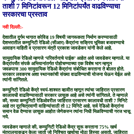
ताशी 7 मिनिटांवरून 12 मिनिटांपर्यंत वाढविण्याचा
सरकारचा प्रस्ताव
नवी दिल्ली:-
देशातील दुर्गम भागात कोविड 19 विषयी जागरूकता निर्माण करण्यासाठी
देशभरातील कम्युनिटी रेडिओ (सीआर) केंद्रांना सक्रिय भूमिका बजावण्याचे
आवाहन माहिती व प्रसारण मंत्री प्रकाश जावडेकर यांनी केले आहे.
सामुदायिक रेडिओ म्हणजे ‘परिवर्तनाचे पाईक’ आहेत असे जावडेकर म्हणाले. या
केंद्रांपर्यंत संपर्क अभियानांतर्गत पोहोचण्याच्या एक विशेष भाग म्हणून
जवळपास 300 सामुदायिक रेडिओ केंद्रांना संबोधित करताना ते बोलत होते.
सरकार लवकरच अशा स्थानकांची संख्या वाढविण्याची योजना घेऊन येईल असे
त्यांनी सांगितले.
कम्युनिटी रेडिओ केंद्रे स्वयं-शाश्वत व्हावीत म्हणून त्यांचा जाहिरात प्रसारण
कालावधी वाढविण्यासाठी सरकार उत्सुक आहे असे त्यांनी सांगितले. ते म्हणाले
की, सध्या कम्युनिटी रेडिओवरील जाहिरात प्रसारण कालावधी ताशी 7 मिनिटे
आहे तर दूरचित्रवाणी वाहिन्यांसाठी तो 12 मिनिटे आहे. सर्व रेडिओ केंद्रांना
समान वेळ देण्यास उत्सुक आहोत जेणेकरुन त्यांना निधी मिळविण्याची गरज भासू
नये.
जावडेकर म्हणाले की, कम्युनिटी रेडिओ केंद्र सुरू करताना 75% खर्च
मंत्रालयाकडून केला जातो जो निश्चित खर्चाचा मोठा हिस्सा असतो. जाहिरात