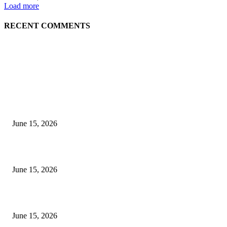
Load more
RECENT COMMENTS
EDITOR PICKS
अखिल भारतीय मराठी चित्रपट महामंडळाच्या अध्यक्षपदी मेघराज राजेभोसले यांची सर्वानुमत
निवड
June 15, 2026
‘सदरा कफल्लकाचा’ गझलसंग्रहाचे प्रकाशन; ‘गझलरंग’ मुशायरा उत्साहात संपन्न
June 15, 2026
‘अक्षय कुमारच्या डोक्यात संपूर्ण चित्रपटाची स्क्रिप्ट असते’ – तुषार कपूरचा मोठा खुलास
June 15, 2026