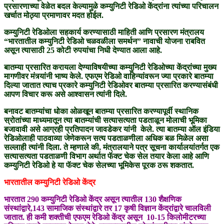
प्रसारणाच्या वेळेत बदल केल्यामुळे कम्युनिटी रेडिओ केंद्रांना त्यांच्या परिचालन
खर्चात मोठ्या प्रमाणावर मदत होईल.
कम्युनिटी रेडिओला सहकार्य करण्यासाठी माहिती आणि प्रसारण मंत्रालय
“भारतातील कम्युनिटी रेडिओ चळवळीला समर्थन” नावाची योजना राबवित
असून त्यासाठी 25 कोटी रुपयांचा निधी देण्यात आला आहे.
बातम्या प्रसारित करायला देण्याविषयीच्या कम्युनिटी रेडिओच्या केंद्रांच्या मुख्य
मागणीवर मंत्र्यांनी भाष्य केले. एफएम रेडिओ वाहिन्यांवरून ज्या प्रकारे बातम्या
दिल्या जातात त्याच प्रकारे कम्युनिटी रेडिओवर बातम्या प्रसारित करण्यासंबंधी
आपण विचार करू असे आश्वासन त्यांनी दिले.
बनावट बातम्यांचा धोका ओळखून बातम्या प्रसारित करण्यापूर्वी स्थानिक
स्रोतांच्या माध्यमातून त्या बातम्यांची सत्यासत्यता पडताळून मोलाची भूमिका
बजावावी असे आग्रही प्रतिपादन जावडेकर यांनी केले. त्या बातम्या ऑल इंडिया
रेडिओलाही पाठवाव्या जेणेकरून सत्य पडताळणीला अधिक बळ मिळेल असा
सल्लाही त्यांनी दिला. ते म्हणाले की, मंत्रालयाने पत्र सूचना कार्यालयांतर्गत एक
सत्यासत्यता पडताळणी विभाग अर्थात फॅक्ट चेक सेल तयार केला आहे आणि
कम्युनिटी रेडिओ हे या फॅक्ट चेक सेलच्या भूमिकेस पूरक ठरू शकतात.
भारतातील कम्युनिटी रेडिओ केंद्र
भारतात 290 कम्युनिटी रेडिओ केंद्र असून त्यातील 130 शैक्षणिक
संस्थांद्वारे,143 सामाजिक संस्थांद्वारे तर 17 कृषी विज्ञान केंद्रांद्वारे चालविली
जातात. ही कमी शक्तीची एफएम रेडिओ केंद्र असून 10-15 किलोमीटरच्या