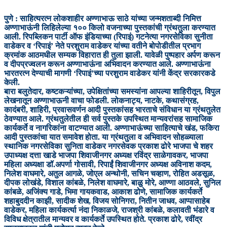
पुणे : साहित्यरत्न लोकशाहीर अण्णाभाऊ साठे यांच्या जन्मशताब्दी निमित्त
अण्णाभाऊंनी लिहिलेल्या १०० किलो वजनाच्या पुस्तकांची ग्रंथतुला करण्यात
आली. रिपब्लिकन पार्टी ऑफ इंडियाच्या (रिपाइं) गटनेत्या नगरसेविका सुनीता
वाडेकर व ‘रिपाइं’ नेते परशुराम वाडेकर यांच्या वतीने बोपोडीतील प्रभाग
क्रमांक आठमधील सम्यक विहारात ही तुला झाली. यावेळी पुष्पहार अर्पण करून
व दीपप्रज्वलन करून अण्णाभाऊंना अभिवादन करण्यात आले. अण्णाभाऊंना
भारतरत्न देण्याची मागणी ‘रिपाइं’च्या परशुराम वाडेकर यांनी केंद्र सरकारकडे
केली.
बारा बलुतेदार, कष्टकऱ्यांच्या, उपेक्षितांच्या समस्यांना आपल्या शाहिरीतून, विपुल
लेखनातून अण्णाभाऊनी वाचा फोडली. लोकनाट्य, नाटके, कथासंग्रह,
कादंबरी, शाहिरी, प्रवासवर्णन आदी पुस्तकांसह भारताचे संविधान या ग्रंथतुलेत
ठेवण्यात आले. ग्रंथतुलेतील ही सर्व पुस्तके उपस्थित मान्यवरांसह सामाजिक
कार्यकर्ते व नागरिकांना वाटण्यात आली. अण्णाभाऊंच्या साहित्याचे खंड, फकिरा
आदी पुस्तकांचा यात समावेश होता. या ग्रंथतुला व अभिवादन सोहळ्याला
स्थानिक नगरसेविका सुनिता वाडेकर नगरसेवक प्रकाश ढोरे भाजपा चे शहर
उपाध्यक्ष दत्ता खाडे भाजपा शिवाजीनगर अध्यक्ष रविंद्र साळेगावकर, भाजपा
महिला अध्यक्षा डॉ.अपर्णा गोसावी, रिपाईं शिवाजीनगर अध्यक्ष अविनाश कदम,
निलेश वाघमारे, अतुल आगळे, जोएल अन्थोनी, सचिन चव्हाण, रोहित अडसूळ,
दीपक लोखंडे, विशाल कांबळे, निलेश वाघमारे, बाळु मोरे, आण्णा आठवले, सुनिल
कांबळे, अजिंक्य गाडे, भिमा गायकवाड, आकाश ढोणे, सामाजिक कार्यकर्ते
शहाबुददीन काझी, सादीक शेख, विजय सोनिगरा, नितीन जाधव, आप्पासाहेब
वाडेकर, महिला कार्यकर्त्या नंदा निकाळजे, राजश्री कांबळे, कलावती भंडारे व
विविध क्षेत्रातील मान्यवर व कार्यकर्ते उपस्थित होते. प्रकाश ढोरे, रवींद्र