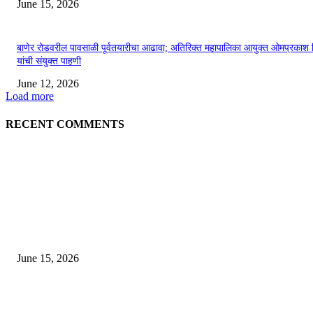
June 15, 2026
बाणेर रोडवरील पावसाळी पूर्वतयारीचा आढावा; अतिरिक्त महापालिका आयुक्त ओमप्रकाश 
यांची संयुक्त पाहणी
June 12, 2026
Load more
RECENT COMMENTS
EDITOR PICKS
अखिल भारतीय मराठी चित्रपट महामंडळाच्या अध्यक्षपदी मेघराज राजेभोसले यांची सर्वानुमत
निवड
June 15, 2026
‘सदरा कफल्लकाचा’ गझलसंग्रहाचे प्रकाशन; ‘गझलरंग’ मुशायरा उत्साहात संपन्न