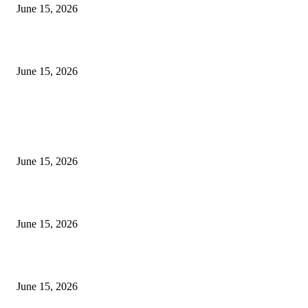
June 15, 2026
‘अक्षय कुमारच्या डोक्यात संपूर्ण चित्रपटाची स्क्रिप्ट असते’ – तुषार कपूरचा मोठा खुलास
June 15, 2026
POPULAR POSTS
अखिल भारतीय मराठी चित्रपट महामंडळाच्या अध्यक्षपदी मेघराज राजेभोसले यांची सर्वानुमत
निवड
June 15, 2026
‘सदरा कफल्लकाचा’ गझलसंग्रहाचे प्रकाशन; ‘गझलरंग’ मुशायरा उत्साहात संपन्न
June 15, 2026
‘अक्षय कुमारच्या डोक्यात संपूर्ण चित्रपटाची स्क्रिप्ट असते’ – तुषार कपूरचा मोठा खुलास
June 15, 2026
POPULAR CATEGORY