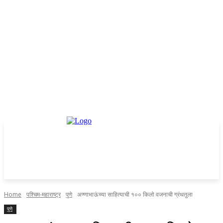
Home
पश्चिम-महाराष्ट्र
पुणे
अण्णाभाऊंच्या साहित्याची १०० किलो वजनाची ग्रंथतुला
पुणे