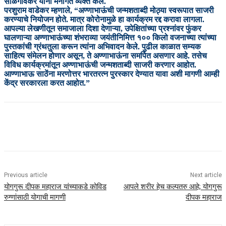
साळगावकर यांनी मनोगत व्यक्त केले.
परशुराम वाडेकर म्हणाले, “अण्णाभाऊंची जन्मशताब्दी मोठ्या स्वरूपात साजरी
करण्याचे नियोजन होते. मात्र कोरोनामुळे हा कार्यक्रम रद्द करावा लागला.
आपल्या लेखणीतून समाजाला दिशा देणाऱ्या, उपेक्षितांच्या प्रश्नांवर फुंकर
घालणाऱ्या अण्णाभाऊंच्या शंभराव्या जयंतीनिमित्त १०० किलो वजनाच्या त्यांच्या
पुस्तकांची ग्रंथतुला करून त्यांना अभिवादन केले. पुढील काळात सम्यक
साहित्य संमेलन होणार असून, ते अण्णाभाऊंना समर्पित असणार आहे. तसेच
विविध कार्यक्रमांतून अण्णाभाऊंची जन्मशताब्दी साजरी करणार आहोत.
आण्णाभाऊ साठेंना मरणोत्तर भारतरत्न पुरस्कार देण्यात यावा अशी मागणी आम्ही
केंद्र सरकारला करत आहोत.”
Previous article
Next article
योगगुरू दीपक महाराज यांच्याकडे कोविड
आपले शरीर हेच कल्पतरु आहे; योगगुरू
रुग्णांसाठी योगाची मागणी
दीपक महाराज