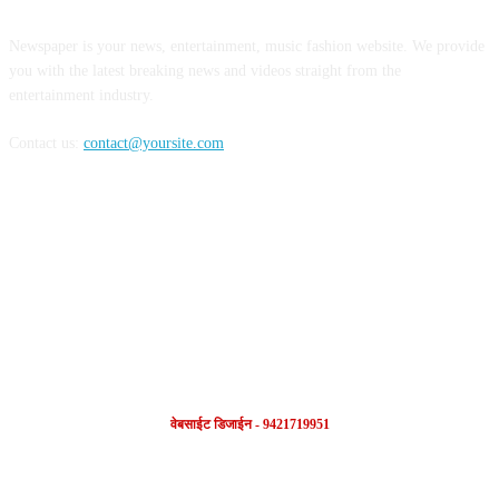
Newspaper is your news, entertainment, music fashion website. We provide
you with the latest breaking news and videos straight from the
entertainment industry.
Contact us:
contact@yoursite.com
FOLLOW US
वेबसाईट डिजाईन - 9421719951