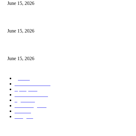
June 15, 2026
‘सदरा कफल्लकाचा’ गझलसंग्रहाचे प्रकाशन; ‘गझलरंग’ मुशायरा उत्साहात संपन्न
June 15, 2026
‘अक्षय कुमारच्या डोक्यात संपूर्ण चित्रपटाची स्क्रिप्ट असते’ – तुषार कपूरचा मोठा खुलास
June 15, 2026
POPULAR CATEGORY
पुणे
1822
ताज्या घडामोडी
1041
महाराष्ट्र
301
Malhar News
139
नंदुरबार
112
मराठी बॉलीवुड
109
रायगड
97
बॉलिवूड
36