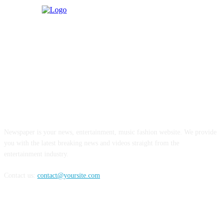
ABOUT US
Newspaper is your news, entertainment, music fashion website. We provide
you with the latest breaking news and videos straight from the
entertainment industry.
Contact us:
contact@yoursite.com
FOLLOW US