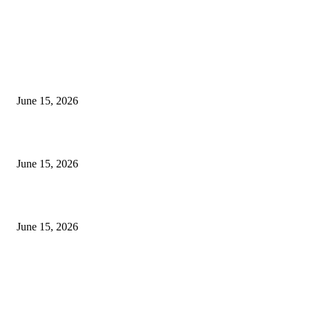
EDITOR PICKS
अखिल भारतीय मराठी चित्रपट महामंडळाच्या अध्यक्षपदी मेघराज राजेभोसले यांची सर्वानुमत
निवड
June 15, 2026
‘सदरा कफल्लकाचा’ गझलसंग्रहाचे प्रकाशन; ‘गझलरंग’ मुशायरा उत्साहात संपन्न
June 15, 2026
‘अक्षय कुमारच्या डोक्यात संपूर्ण चित्रपटाची स्क्रिप्ट असते’ – तुषार कपूरचा मोठा खुलास
June 15, 2026
POPULAR POSTS
अखिल भारतीय मराठी चित्रपट महामंडळाच्या अध्यक्षपदी मेघराज राजेभोसले यांची सर्वानुमत
निवड