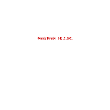
वेबसाईट डिजाईन - 9421719951