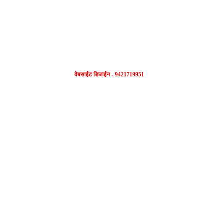
वेबसाईट डिजाईन - 9421719951