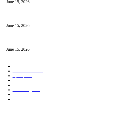
June 15, 2026
‘सदरा कफल्लकाचा’ गझलसंग्रहाचे प्रकाशन; ‘गझलरंग’ मुशायरा उत्साहात संपन्न
June 15, 2026
‘अक्षय कुमारच्या डोक्यात संपूर्ण चित्रपटाची स्क्रिप्ट असते’ – तुषार कपूरचा मोठा खुलास
June 15, 2026
POPULAR CATEGORY
पुणे
1822
ताज्या घडामोडी
1041
महाराष्ट्र
301
Malhar News
139
नंदुरबार
112
मराठी बॉलीवुड
109
रायगड
97
बॉलिवूड
36