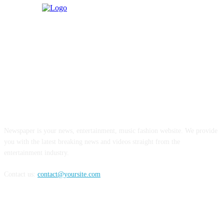
ABOUT US
Newspaper is your news, entertainment, music fashion website. We provide
you with the latest breaking news and videos straight from the
entertainment industry.
Contact us:
contact@yoursite.com
FOLLOW US