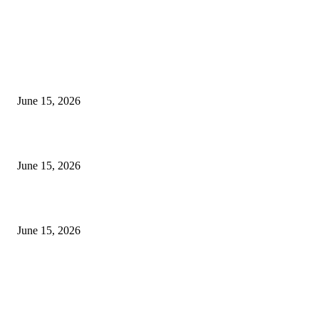
EDITOR PICKS
अखिल भारतीय मराठी चित्रपट महामंडळाच्या अध्यक्षपदी मेघराज राजेभोसले यांची सर्वानुमत
निवड
June 15, 2026
‘सदरा कफल्लकाचा’ गझलसंग्रहाचे प्रकाशन; ‘गझलरंग’ मुशायरा उत्साहात संपन्न
June 15, 2026
‘अक्षय कुमारच्या डोक्यात संपूर्ण चित्रपटाची स्क्रिप्ट असते’ – तुषार कपूरचा मोठा खुलास
June 15, 2026
POPULAR POSTS
अखिल भारतीय मराठी चित्रपट महामंडळाच्या अध्यक्षपदी मेघराज राजेभोसले यांची सर्वानुमत
निवड