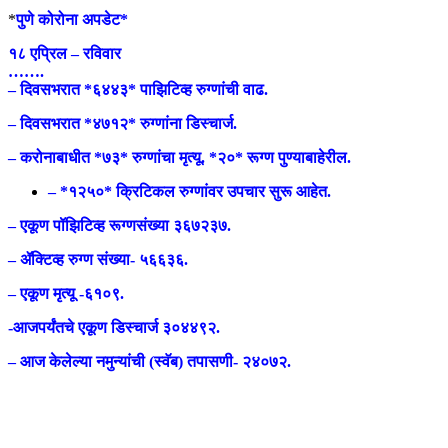
*
पुणे कोरोना अपडेट*
१८ एप्रिल – रविवार
…….
– दिवसभरात *६४४३* पाझिटिव्ह रुग्णांची वाढ.
– दिवसभरात *४७१२* रुग्णांना डिस्चार्ज.
– करोनाबाधीत *७३* रुग्णांचा मृत्यू. *२०* रूग्ण पुण्याबाहेरील.
– *१२५०* क्रिटिकल रुग्णांवर उपचार सुरू आहेत.
– एकूण पॉझिटिव्ह रूग्णसंख्या ३६७२३७.
– ॲक्टिव्ह रुग्ण संख्या- ५६६३६.
– एकूण मृत्यू -६१०९.
-आजपर्यंतचे एकूण डिस्चार्ज ३०४४९२.
– आज केलेल्या नमुन्यांची (स्वॅब) तपासणी- २४०७२.