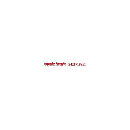
FOLLOW US
वेबसाईट डिजाईन - 9421719951