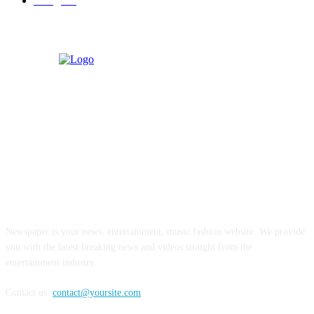
बॉलिवूड
36
ABOUT US
Newspaper is your news, entertainment, music fashion website. We provide
you with the latest breaking news and videos straight from the
entertainment industry.
Contact us:
contact@yoursite.com