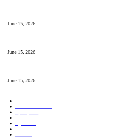
अखिल भारतीय मराठी चित्रपट महामंडळाच्या अध्यक्षपदी मेघराज राजेभोसले यांची सर्वानुमत
निवड
June 15, 2026
‘सदरा कफल्लकाचा’ गझलसंग्रहाचे प्रकाशन; ‘गझलरंग’ मुशायरा उत्साहात संपन्न
June 15, 2026
‘अक्षय कुमारच्या डोक्यात संपूर्ण चित्रपटाची स्क्रिप्ट असते’ – तुषार कपूरचा मोठा खुलास
June 15, 2026
POPULAR CATEGORY
पुणे
1822
ताज्या घडामोडी
1041
महाराष्ट्र
301
Malhar News
139
नंदुरबार
112
मराठी बॉलीवुड
109
रायगड
97