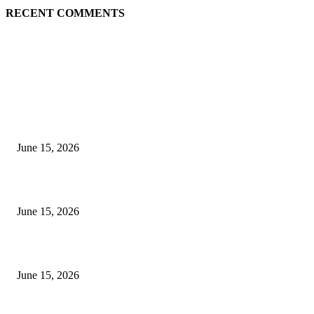
RECENT COMMENTS
EDITOR PICKS
अखिल भारतीय मराठी चित्रपट महामंडळाच्या अध्यक्षपदी मेघराज राजेभोसले यांची सर्वानुमत
निवड
June 15, 2026
‘सदरा कफल्लकाचा’ गझलसंग्रहाचे प्रकाशन; ‘गझलरंग’ मुशायरा उत्साहात संपन्न
June 15, 2026
‘अक्षय कुमारच्या डोक्यात संपूर्ण चित्रपटाची स्क्रिप्ट असते’ – तुषार कपूरचा मोठा खुलास
June 15, 2026
POPULAR POSTS