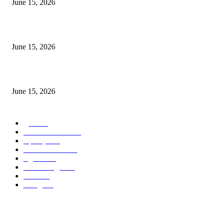
June 15, 2026
‘सदरा कफल्लकाचा’ गझलसंग्रहाचे प्रकाशन; ‘गझलरंग’ मुशायरा उत्साहात संपन्न
June 15, 2026
‘अक्षय कुमारच्या डोक्यात संपूर्ण चित्रपटाची स्क्रिप्ट असते’ – तुषार कपूरचा मोठा खुलास
June 15, 2026
POPULAR CATEGORY
पुणे
1822
ताज्या घडामोडी
1041
महाराष्ट्र
301
Malhar News
139
नंदुरबार
112
मराठी बॉलीवुड
109
रायगड
97
बॉलिवूड
36