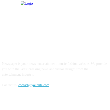
ABOUT US
Newspaper is your news, entertainment, music fashion website. We provide
you with the latest breaking news and videos straight from the
entertainment industry.
Contact us:
contact@yoursite.com
FOLLOW US