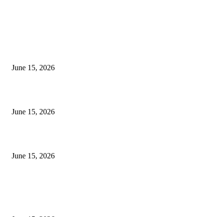
EDITOR PICKS
अखिल भारतीय मराठी चित्रपट महामंडळाच्या अध्यक्षपदी मेघराज राजेभोसले यांची सर्वानुमत
निवड
June 15, 2026
‘सदरा कफल्लकाचा’ गझलसंग्रहाचे प्रकाशन; ‘गझलरंग’ मुशायरा उत्साहात संपन्न
June 15, 2026
‘अक्षय कुमारच्या डोक्यात संपूर्ण चित्रपटाची स्क्रिप्ट असते’ – तुषार कपूरचा मोठा खुलास
June 15, 2026
POPULAR POSTS
अखिल भारतीय मराठी चित्रपट महामंडळाच्या अध्यक्षपदी मेघराज राजेभोसले यांची सर्वानुमत
निवड