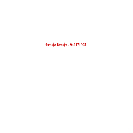
वेबसाईट डिजाईन - 9421719951