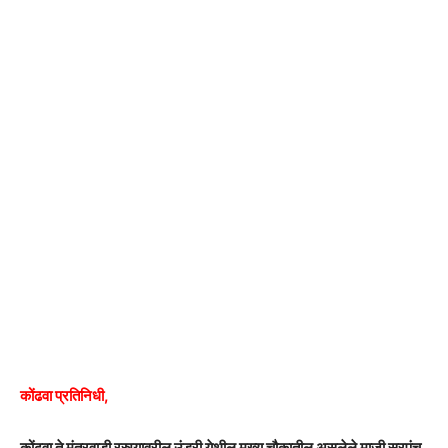
कोंढवा प्रतिनिधी,
कोंढवा ते मंतरवाडी रस्त्यावरील उंड्री येथील मुख्य चौकातील असलेले माजी सरपंच