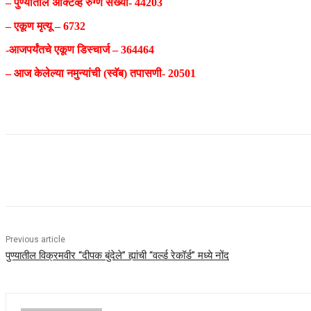
– पुण्यातील ॲक्टिव्ह रुग्ण संख्या- 44203
– एकूण मृत्यू – 6732
-आजपर्यंतचे एकूण डिस्चार्ज – 364464
– आज केलेल्या नमुन्यांची (स्वॅब) तपासणी- 20501
Share
Previous article
पुण्यातील विक्रमवीर “दीपक बुंदेले” ह्यांची “वर्ल्ड रेकॉर्ड” मध्ये नोंद