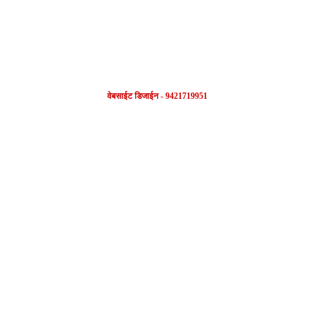
वेबसाईट डिजाईन - 9421719951