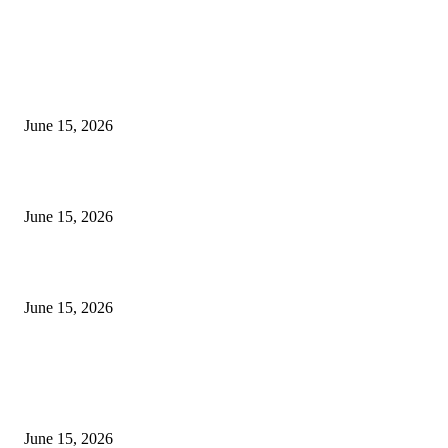
EDITOR PICKS
अखिल भारतीय मराठी चित्रपट महामंडळाच्या अध्यक्षपदी मेघराज राजेभोसले यांची सर्वानुमत
निवड
June 15, 2026
‘सदरा कफल्लकाचा’ गझलसंग्रहाचे प्रकाशन; ‘गझलरंग’ मुशायरा उत्साहात संपन्न
June 15, 2026
‘अक्षय कुमारच्या डोक्यात संपूर्ण चित्रपटाची स्क्रिप्ट असते’ – तुषार कपूरचा मोठा खुलास
June 15, 2026
POPULAR POSTS
अखिल भारतीय मराठी चित्रपट महामंडळाच्या अध्यक्षपदी मेघराज राजेभोसले यांची सर्वानुमत
निवड
June 15, 2026