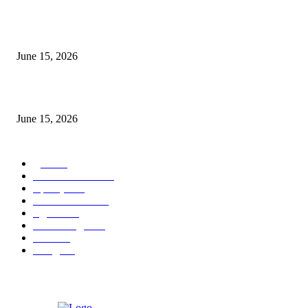
‘सदरा कफल्लकाचा’ गझलसंग्रहाचे प्रकाशन; ‘गझलरंग’ मुशायरा उत्साहात संपन्न
June 15, 2026
‘अक्षय कुमारच्या डोक्यात संपूर्ण चित्रपटाची स्क्रिप्ट असते’ – तुषार कपूरचा मोठा खुलास
June 15, 2026
POPULAR CATEGORY
पुणे
1822
ताज्या घडामोडी
1041
महाराष्ट्र
301
Malhar News
139
नंदुरबार
112
मराठी बॉलीवुड
109
रायगड
97
बॉलिवूड
36