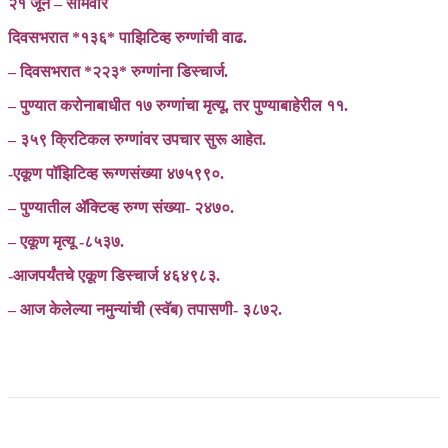
२१ जून – सोमवार
दिवसभरात *१३६* पाझिटिव्ह रुग्णांची वाढ.
– दिवसभरात *२२३* रुग्णांना डिस्चार्ज.
– पुण्यात करोनाबाधीत १७ रुग्णांचा मृत्यू. तर पुण्याबाहेरील ११.
– ३५९ क्रिटिकल रुग्णांवर उपचार सुरू आहेत.
-एकूण पॉझिटिव्ह रूग्णसंख्या ४७५९९०.
– पुण्यातील ॲक्टिव्ह रुग्ण संख्या- २४७०.
– एकूण मृत्यू -८५३७.
-आजपर्यंतचे एकूण डिस्चार्ज ४६४९८३.
– आज केलेल्या नमुन्यांची (स्वॅब) तपासणी- ३८७२.