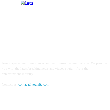
ABOUT US
Newspaper is your news, entertainment, music fashion website. We provide
you with the latest breaking news and videos straight from the
entertainment industry.
Contact us:
contact@yoursite.com
FOLLOW US