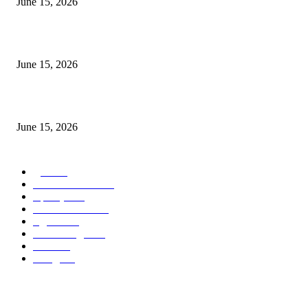
June 15, 2026
‘सदरा कफल्लकाचा’ गझलसंग्रहाचे प्रकाशन; ‘गझलरंग’ मुशायरा उत्साहात संपन्न
June 15, 2026
‘अक्षय कुमारच्या डोक्यात संपूर्ण चित्रपटाची स्क्रिप्ट असते’ – तुषार कपूरचा मोठा खुलास
June 15, 2026
POPULAR CATEGORY
पुणे
1822
ताज्या घडामोडी
1041
महाराष्ट्र
301
Malhar News
139
नंदुरबार
112
मराठी बॉलीवुड
109
रायगड
97
बॉलिवूड
36