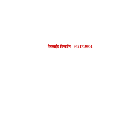
वेबसाईट डिजाईन - 9421719951