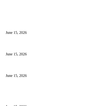
EDITOR PICKS
अखिल भारतीय मराठी चित्रपट महामंडळाच्या अध्यक्षपदी मेघराज राजेभोसले यांची सर्वानुमत
निवड
June 15, 2026
‘सदरा कफल्लकाचा’ गझलसंग्रहाचे प्रकाशन; ‘गझलरंग’ मुशायरा उत्साहात संपन्न
June 15, 2026
‘अक्षय कुमारच्या डोक्यात संपूर्ण चित्रपटाची स्क्रिप्ट असते’ – तुषार कपूरचा मोठा खुलास
June 15, 2026
POPULAR POSTS
अखिल भारतीय मराठी चित्रपट महामंडळाच्या अध्यक्षपदी मेघराज राजेभोसले यांची सर्वानुमत
निवड