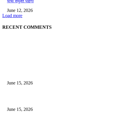
यांची संयुक्त पाहणी
June 12, 2026
Load more
RECENT COMMENTS
EDITOR PICKS
अखिल भारतीय मराठी चित्रपट महामंडळाच्या अध्यक्षपदी मेघराज राजेभोसले यांची सर्वानुमत
निवड
June 15, 2026
‘सदरा कफल्लकाचा’ गझलसंग्रहाचे प्रकाशन; ‘गझलरंग’ मुशायरा उत्साहात संपन्न
June 15, 2026
‘अक्षय कुमारच्या डोक्यात संपूर्ण चित्रपटाची स्क्रिप्ट असते’ – तुषार कपूरचा मोठा खुलास