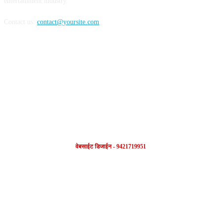
entertainment industry.
Contact us:
contact@yoursite.com
FOLLOW US
वेबसाईट डिजाईन - 9421719951