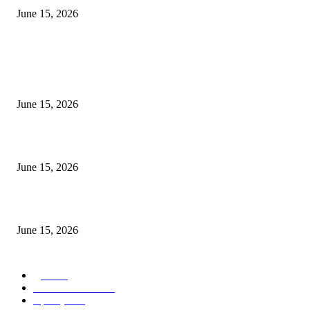
June 15, 2026
POPULAR POSTS
अखिल भारतीय मराठी चित्रपट महामंडळाच्या अध्यक्षपदी मेघराज राजेभोसले यांची सर्वानुमत
निवड
June 15, 2026
‘सदरा कफल्लकाचा’ गझलसंग्रहाचे प्रकाशन; ‘गझलरंग’ मुशायरा उत्साहात संपन्न
June 15, 2026
‘अक्षय कुमारच्या डोक्यात संपूर्ण चित्रपटाची स्क्रिप्ट असते’ – तुषार कपूरचा मोठा खुलास
June 15, 2026
POPULAR CATEGORY
पुणे
1822
ताज्या घडामोडी
1041
महाराष्ट्र
301