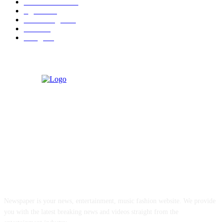
Malhar News
139
नंदुरबार
112
मराठी बॉलीवुड
109
रायगड
97
बॉलिवूड
36
ABOUT US
Newspaper is your news, entertainment, music fashion website. We provide
you with the latest breaking news and videos straight from the