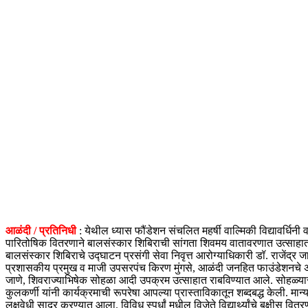
आळंदी / प्रतिनिधी
: येथील ध्यास फौंडेशन संचलित महर्षी वाल्मिकी विद्यावर्धिन
पारितोषिक वितरणाने बालसंस्कार शिबिराची सांगता शिवमय वातावरणात उत्साहा
बालसंस्कार शिबिराचे उद्घाटन प्रसंगी सेवा निवृत्त आरोग्याधिकारी डॉ. राजेंद्र
प्रशासकीय प्रमुख व माजी उपसरपंच किरण मुंगसे, आळंदी जनहित फाउंडेशनचे अध्यक्ष 
जाणे, शिवराज्याभिषेक सोहळा आदी उपक्रम उत्साहात राबविण्यात आले. सोहळ्यास उपस
कुलकर्णी यांनी कार्यक्रमाची रूपरेषा आपल्या प्रास्ताविकातून शब्दबद्ध केली. मा
लक्षवेधी सादर करण्यात आला. विविध स्पर्धां मधील विजेते विद्यार्थ्यांचे बक्षीस वित