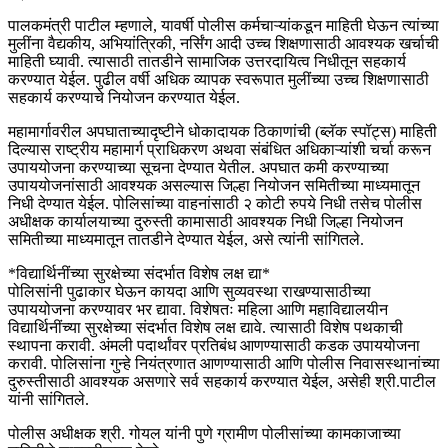
पालकमंत्री पाटील म्हणाले, यावर्षी पोलीस कर्मचाऱ्यांकडून माहिती घेऊन त्यांच्या
मुलींना वैद्यकीय, अभियांत्रिकी, नर्सिंग आदी उच्च शिक्षणासाठी आवश्यक खर्चाची
माहिती घ्यावी. त्यासाठी तातडीने सामाजिक उत्तरदायित्व निधीतून सहकार्य
करण्यात येईल. पुढील वर्षी अधिक व्यापक स्वरूपात मुलींच्या उच्च शिक्षणासाठी
सहकार्य करण्याचे नियोजन करण्यात येईल.
महामार्गावरील अपघाताच्यादृष्टीने धोकादायक ठिकाणांची (ब्लॅक स्पॉट्स) माहिती
दिल्यास राष्ट्रीय महामार्ग प्राधिकरण अथवा संबंधित अधिकाऱ्यांशी चर्चा करून
उपाययोजना करण्याच्या सूचना देण्यात येतील. अपघात कमी करण्याच्या
उपाययोजनांसाठी आवश्यक असल्यास जिल्हा नियोजन समितीच्या माध्यमातून
निधी देण्यात येईल. पोलिसांच्या वाहनांसाठी २ कोटी रुपये निधी तसेच पोलीस
अधीक्षक कार्यालयाच्या दुरुस्ती कामासाठी आवश्यक निधी जिल्हा नियोजन
समितीच्या माध्यमातून तातडीने देण्यात येईल, असे त्यांनी सांगितले.
*विद्यार्थिनींच्या सुरक्षेच्या संदर्भात विशेष लक्ष द्या*
पोलिसांनी पुढाकार घेऊन कायदा आणि सुव्यवस्था राखण्यासाठीच्या
उपाययोजना करण्यावर भर द्यावा. विशेषतः महिला आणि महाविद्यालयीन
विद्यार्थिनींच्या सुरक्षेच्या संदर्भात विशेष लक्ष द्यावे. त्यासाठी विशेष पथकाची
स्थापना करावी. अंमली पदार्थांवर प्रतिबंध आणण्यासाठी कडक उपाययोजना
करावी. पोलिसांना गुन्हे नियंत्रणात आणण्यासाठी आणि पोलीस निवासस्थानांच्या
दुरुस्तीसाठी आवश्यक असणारे सर्व सहकार्य करण्यात येईल, असेही श्री.पाटील
यांनी सांगितले.
पोलीस अधीक्षक श्री. गोयल यांनी पुणे ग्रामीण पोलीसांच्या कामकाजाच्या