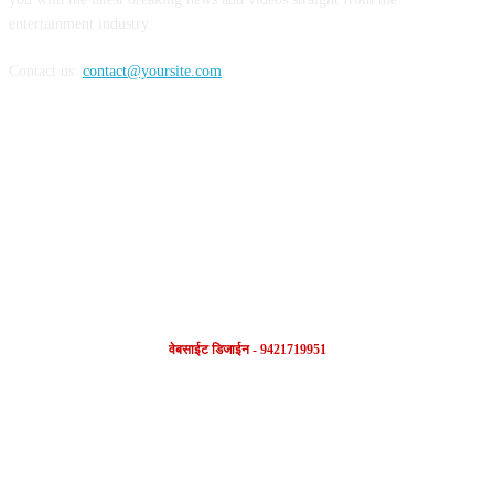
entertainment industry.
Contact us:
contact@yoursite.com
FOLLOW US
वेबसाईट डिजाईन - 9421719951