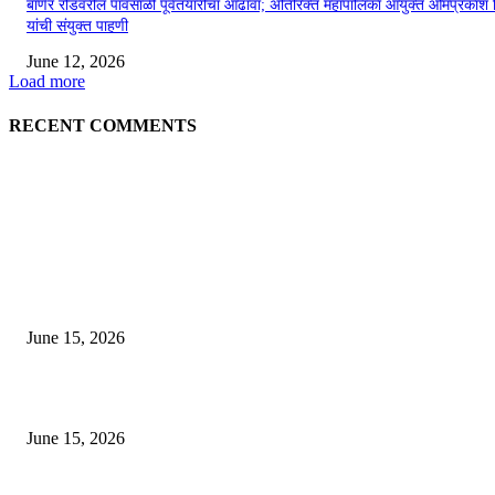
बाणेर रोडवरील पावसाळी पूर्वतयारीचा आढावा; अतिरिक्त महापालिका आयुक्त ओमप्रकाश 
यांची संयुक्त पाहणी
June 12, 2026
Load more
RECENT COMMENTS
EDITOR PICKS
अखिल भारतीय मराठी चित्रपट महामंडळाच्या अध्यक्षपदी मेघराज राजेभोसले यांची सर्वानुमत
निवड
June 15, 2026
‘सदरा कफल्लकाचा’ गझलसंग्रहाचे प्रकाशन; ‘गझलरंग’ मुशायरा उत्साहात संपन्न
June 15, 2026