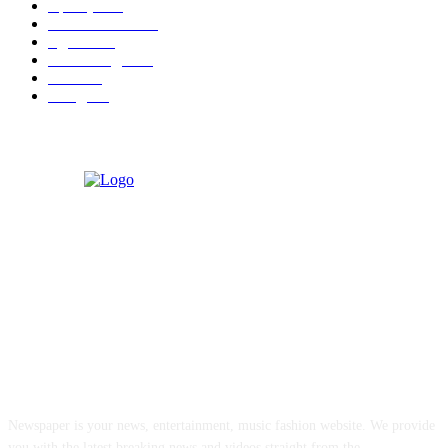
महाराष्ट्र
301
Malhar News
139
नंदुरबार
112
मराठी बॉलीवुड
109
रायगड
97
बॉलिवूड
36
ABOUT US
Newspaper is your news, entertainment, music fashion website. We provide
you with the latest breaking news and videos straight from the