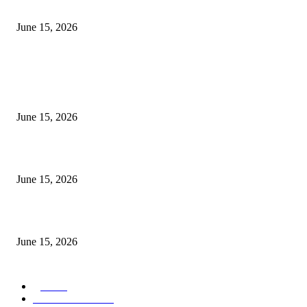
‘अक्षय कुमारच्या डोक्यात संपूर्ण चित्रपटाची स्क्रिप्ट असते’ – तुषार कपूरचा मोठा खुलास
June 15, 2026
POPULAR POSTS
अखिल भारतीय मराठी चित्रपट महामंडळाच्या अध्यक्षपदी मेघराज राजेभोसले यांची सर्वानुमत
निवड
June 15, 2026
‘सदरा कफल्लकाचा’ गझलसंग्रहाचे प्रकाशन; ‘गझलरंग’ मुशायरा उत्साहात संपन्न
June 15, 2026
‘अक्षय कुमारच्या डोक्यात संपूर्ण चित्रपटाची स्क्रिप्ट असते’ – तुषार कपूरचा मोठा खुलास
June 15, 2026
POPULAR CATEGORY
पुणे
1822
ताज्या घडामोडी
1041