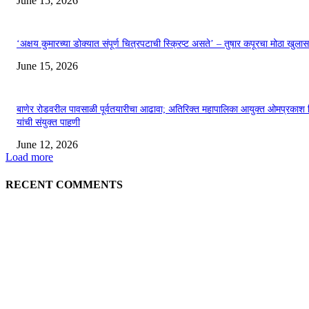
June 15, 2026
‘अक्षय कुमारच्या डोक्यात संपूर्ण चित्रपटाची स्क्रिप्ट असते’ – तुषार कपूरचा मोठा खुलास
June 15, 2026
बाणेर रोडवरील पावसाळी पूर्वतयारीचा आढावा; अतिरिक्त महापालिका आयुक्त ओमप्रकाश 
यांची संयुक्त पाहणी
June 12, 2026
Load more
RECENT COMMENTS
EDITOR PICKS
अखिल भारतीय मराठी चित्रपट महामंडळाच्या अध्यक्षपदी मेघराज राजेभोसले यांची सर्वानुमत
निवड