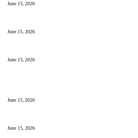
June 15, 2026
‘सदरा कफल्लकाचा’ गझलसंग्रहाचे प्रकाशन; ‘गझलरंग’ मुशायरा उत्साहात संपन्न
June 15, 2026
‘अक्षय कुमारच्या डोक्यात संपूर्ण चित्रपटाची स्क्रिप्ट असते’ – तुषार कपूरचा मोठा खुलास
June 15, 2026
POPULAR POSTS
अखिल भारतीय मराठी चित्रपट महामंडळाच्या अध्यक्षपदी मेघराज राजेभोसले यांची सर्वानुमत
निवड
June 15, 2026
‘सदरा कफल्लकाचा’ गझलसंग्रहाचे प्रकाशन; ‘गझलरंग’ मुशायरा उत्साहात संपन्न
June 15, 2026