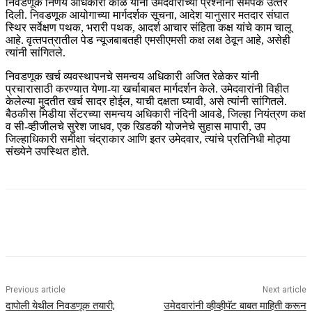
निवडणूक निर्णय अधिकारी काळे यांनी उमेदवारांच्‍या प्रश्‍नांना समर्पक उत्‍तरे
दिली. निवडणूक आयोगाच्‍या मार्गदर्शक सूचना, आदेश यानुसार मतदार संघात
स्थिर सर्वेक्षण पथक, भरारी पथक, आदर्श आचार संहिता कक्ष यांचे काम चालू
आहे. वृत्‍तपत्रातील पेड न्‍यूजबाबतही एमसीएमसी कक्ष लक्ष ठेवून आहे, असेही
त्‍यांनी सांगितले.
निवडणूक खर्च व्‍यवस्‍थापनचे समन्‍वय अधिकारी अजित रेळेकर यांनी
प्रचारासाठी करण्‍यात येणा-या खर्चाबाबत मार्गदर्शन केले. उमेदवारांनी विहीत
केलेल्‍या मुदतीत खर्च सादर होईल, याची दक्षता घ्‍यावी, असे त्‍यांनी सांगितले.
बैठकीस मिडीया सेंटरच्‍या समन्‍वय अधिकारी नंदिनी आवडे, जिल्‍हा नियंत्रण कक्ष
व सी-व्‍हीजीलचे सुरेश जाधव, एक खिडकी योजनेचे सुहास मापारी, उप
जिल्‍हाधिकारी समीक्षा चंद्राकार आणि इतर उमेदवार, त्‍यांचे प्रतिनिधी मोठ्या
संख्‍येने उपस्थित होते.
Previous article
Next article
दापोली येथील निवडणूक तयारी;
उमेदवारांनी व्हीव्हीपॅट बाबत माहिती करून