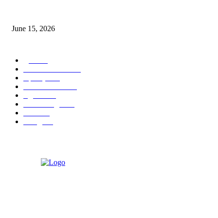
‘अक्षय कुमारच्या डोक्यात संपूर्ण चित्रपटाची स्क्रिप्ट असते’ – तुषार कपूरचा मोठा खुलास
June 15, 2026
POPULAR CATEGORY
पुणे
1822
ताज्या घडामोडी
1041
महाराष्ट्र
301
Malhar News
139
नंदुरबार
112
मराठी बॉलीवुड
109
रायगड
97
बॉलिवूड
36