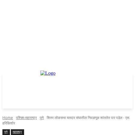
Home
पश्चिम-महाराष्ट्र
पुणे
शिरुर लोकसभा मतदार संघातील निवडणूक शांततेत पार पडेल - एस.
हरिकिशोर
पुणे
महाराष्ट्र