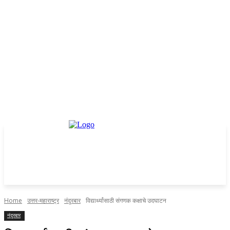
Home
उत्तर-महाराष्ट्र
नंदुरबार
विद्यार्थ्यांसाठी संगणक कक्षाचे उदघाटन
नंदुरबार