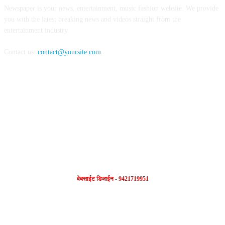
Newspaper is your news, entertainment, music fashion website. We provide
you with the latest breaking news and videos straight from the
entertainment industry.
Contact us:
contact@yoursite.com
FOLLOW US
वेबसाईट डिजाईन - 9421719951