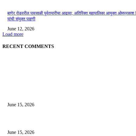
बाणेर रोडवरील पावसाळी पूर्वतयारीचा आढावा; अतिरिक्त महापालिका आयुक्त ओमप्रकाश 
यांची संयुक्त पाहणी
June 12, 2026
Load more
RECENT COMMENTS
EDITOR PICKS
अखिल भारतीय मराठी चित्रपट महामंडळाच्या अध्यक्षपदी मेघराज राजेभोसले यांची सर्वानुमत
निवड
June 15, 2026
‘सदरा कफल्लकाचा’ गझलसंग्रहाचे प्रकाशन; ‘गझलरंग’ मुशायरा उत्साहात संपन्न
June 15, 2026