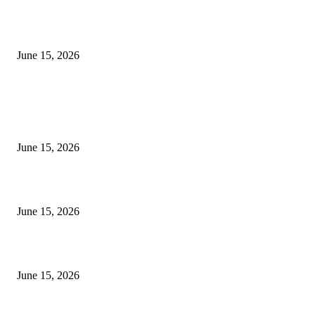
‘अक्षय कुमारच्या डोक्यात संपूर्ण चित्रपटाची स्क्रिप्ट असते’ – तुषार कपूरचा मोठा खुलास
June 15, 2026
POPULAR POSTS
अखिल भारतीय मराठी चित्रपट महामंडळाच्या अध्यक्षपदी मेघराज राजेभोसले यांची सर्वानुमत
निवड
June 15, 2026
‘सदरा कफल्लकाचा’ गझलसंग्रहाचे प्रकाशन; ‘गझलरंग’ मुशायरा उत्साहात संपन्न
June 15, 2026
‘अक्षय कुमारच्या डोक्यात संपूर्ण चित्रपटाची स्क्रिप्ट असते’ – तुषार कपूरचा मोठा खुलास
June 15, 2026
POPULAR CATEGORY