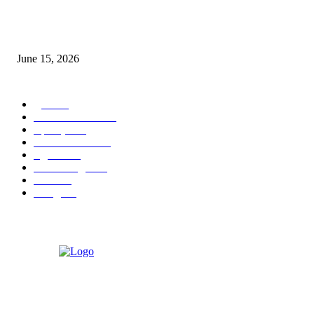
‘अक्षय कुमारच्या डोक्यात संपूर्ण चित्रपटाची स्क्रिप्ट असते’ – तुषार कपूरचा मोठा खुलास
June 15, 2026
POPULAR CATEGORY
पुणे
1822
ताज्या घडामोडी
1041
महाराष्ट्र
301
Malhar News
139
नंदुरबार
112
मराठी बॉलीवुड
109
रायगड
97
बॉलिवूड
36