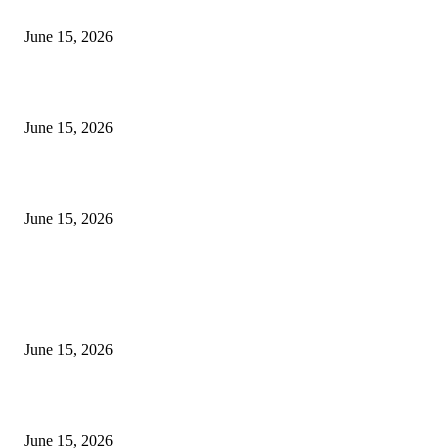
निवड
June 15, 2026
‘सदरा कफल्लकाचा’ गझलसंग्रहाचे प्रकाशन; ‘गझलरंग’ मुशायरा उत्साहात संपन्न
June 15, 2026
‘अक्षय कुमारच्या डोक्यात संपूर्ण चित्रपटाची स्क्रिप्ट असते’ – तुषार कपूरचा मोठा खुलास
June 15, 2026
POPULAR POSTS
अखिल भारतीय मराठी चित्रपट महामंडळाच्या अध्यक्षपदी मेघराज राजेभोसले यांची सर्वानुमत
निवड
June 15, 2026
‘सदरा कफल्लकाचा’ गझलसंग्रहाचे प्रकाशन; ‘गझलरंग’ मुशायरा उत्साहात संपन्न
June 15, 2026