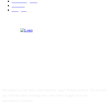
मराठी बॉलीवुड
109
रायगड
97
बॉलिवूड
36
ABOUT US
Newspaper is your news, entertainment, music fashion website. We provide
you with the latest breaking news and videos straight from the
entertainment industry.