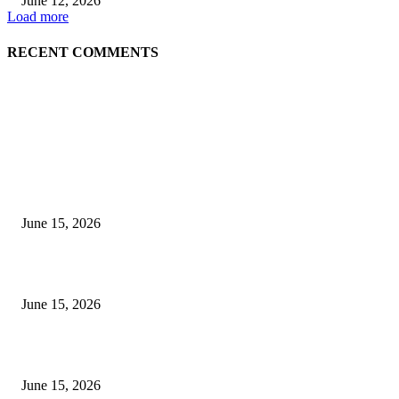
June 12, 2026
Load more
RECENT COMMENTS
EDITOR PICKS
अखिल भारतीय मराठी चित्रपट महामंडळाच्या अध्यक्षपदी मेघराज राजेभोसले यांची सर्वानुमत
निवड
June 15, 2026
‘सदरा कफल्लकाचा’ गझलसंग्रहाचे प्रकाशन; ‘गझलरंग’ मुशायरा उत्साहात संपन्न
June 15, 2026
‘अक्षय कुमारच्या डोक्यात संपूर्ण चित्रपटाची स्क्रिप्ट असते’ – तुषार कपूरचा मोठा खुलास
June 15, 2026