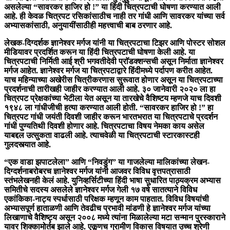
असलेल्या “सावरकर हाजिर हो !” या हिंदी चित्रपटाची घोषणा करण्यात आली
आहे. ही केवळ चित्रपट रसिकांसाठीच नाही तर गांधी आणि सावरकर यांच्या सर्व
अभ्यासकांसाठी, अनुयायींसाठीही महत्त्वाची बाब ठरणार आहे.
लेखक-दिग्दर्शक ज्ञानेश्वर मर्गज यांनी या चित्रपटाचा टिझर आणि पोस्टर सोशल
मीडियावर प्रदर्शित करून या हिंदी चित्रपटाची घोषणा केली आहे. या
चित्रपटाची निर्मिती आई श्री भगवतीदेवी प्राॅडक्शन्सची असून निर्माता ज्ञानेश्वर
मर्गज आहेत. ज्ञानेश्वर मर्गज या चित्रपटाद्वारे हिंदीमध्ये पर्दापण करीत आहेत.
याच महिन्याच्या अखेरीस चित्रीकरणास सुरूवात होणार असून या चित्रपटाच्या
प्रदर्शनाची तारीखही जाहीर करण्यात आली आहे. ३० जानेवारी २०२० ला हा
चित्रपट प्रेक्षकांच्या भेटीला येत असून या तारखेचे वैशिष्टय म्हणजे याच दिवशी
१९४८ ला गांधीजीची हत्या करण्यात आली होती. “सावरकर हाजिर हो !” हा
चित्रपट गांधी जयंती दिवशी जाहीर करून भारतभरात या चित्रपटाचे प्रदर्शन
गांधी पुण्यतिथी दिवशी होणार आहे. चित्रपटाचा विषय नेमका काय असेल
याबद्दल उत्सुकता वाढली आहे. त्याचवेळी या चित्रपटाची स्टारकास्टही
गुलदस्त्यात आहे.
“एक वाडा झपाटलेला” आणि “निवडुंग” या गाजलेल्या मालिकांच्या लेखन-
दिग्दर्शनाबरोबरच ज्ञानेश्वर मर्गज यांनी आजवर विविध वृत्तपत्रासाठी
स्तंभलेखनही केलं आहे. युनिव्हर्सिटीच्या हिंदी भाषा सुधारित पाठ्यक्रम अभ्यास
समितीचे सदस्य असलेले ज्ञानेश्वर मर्गज गेली १७ वषे सातत्याने विविध
एकांकिका-नाट्य स्पर्धासाठी परिक्षक म्हणून काम पाहतात. विविध विषयांची
अभ्यासपूर्ण हाताळणी आणि तेवढीच प्रभावी मांडणी हे ज्ञानेश्वर मर्गज यांच्या
लिखाणाचे वैशिष्ट्य असून २००८ मध्ये त्यांना मिळालेल्या मटा सन्मान पुरस्काराने
यावर शिक्कामोर्तब झाले आहे. एकूणच ग्रामीण विकास विषयात उच्च श्रेणी