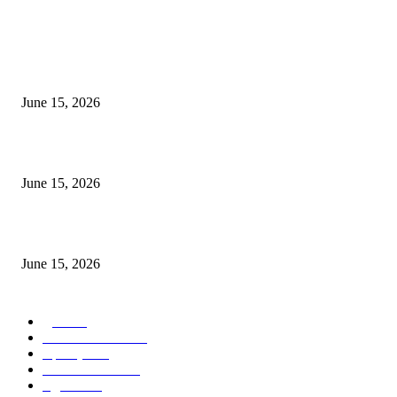
POPULAR POSTS
अखिल भारतीय मराठी चित्रपट महामंडळाच्या अध्यक्षपदी मेघराज राजेभोसले यांची सर्वानुमत
निवड
June 15, 2026
‘सदरा कफल्लकाचा’ गझलसंग्रहाचे प्रकाशन; ‘गझलरंग’ मुशायरा उत्साहात संपन्न
June 15, 2026
‘अक्षय कुमारच्या डोक्यात संपूर्ण चित्रपटाची स्क्रिप्ट असते’ – तुषार कपूरचा मोठा खुलास
June 15, 2026
POPULAR CATEGORY
पुणे
1822
ताज्या घडामोडी
1041
महाराष्ट्र
301
Malhar News
139
नंदुरबार
112