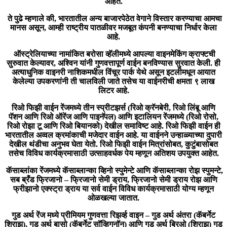
आहेत.
ते पुढे म्हणाले की, भारतातील अन्य बाजारपेठेत वेगाने विस्तार करण्याचा आमचा
मानस असून, आम्ही राष्ट्रीय पातळीवर मजबूत कंपनी बनण्याचा निर्धार केला
आहे.
ऑस्ट्रेलियाच्या नामांकित बरोसा व्हॅलीमध्ये आपल्या वाइनमेकिंग क्राफ्टची
सुरुवात केल्यावर, अश्विन यांनी गुणवत्तापूर्ण वाईन बनविण्यास सुरवात केली. ही
अत्याधुनिक वाइनरी नाशिकमधील विंचूर पार्क येथे असून इटलीमधून आयात
केलेल्या उपकरणांनी ती चालविली जाते तसेच या वाईनरीची क्षमता ९ लाख
लिटर आहे.
रिओ फिझी वाईन रेंजमध्ये तीन स्प्रीटझर्स (रिओ क्रॅनबेरी, रिओ लिंबू आणि
पॅशन आणि रिओ ऑरेंज आणि पाइनॅपल) आणि इटालियन रेंजमध्ये (रिओ रोसो,
रिओ रोझा टू आणि रिओ बियानको) देखील समाविष्ट आहे. रिओ फिझी वाईन ही
भारतातील अव्वल क्रमांकाची मजेदार वाईन आहे. या वाईनने उन्हाळ्याच्या दुपारी
देखील थंडीचा अनुभव घेता येतो. रिओ फिझी वाईन मित्रांसोबत, कुटुंबासोबत
तसेच विविध कार्यक्रमासाठी उत्साहवर्धक पेय म्हणून अतिशय उपयुक्त आहेत.
कॅसाब्लांका रेंजमध्ये कॅसाब्लान्का व्हिनो स्पुमेन्टे आणि कॅसाब्लान्का रोझ स्पुमन्टे,
सब ब्रँड फ्रिजानो – फ्रिजानो सेमी ड्राय, फ्रिजानो सेमी ड्राय
रोझ
आणि
फ्रीझानो एक्स्ट्रा ड्राय या सर्व वाईन विविध कार्यक्रमासाठी योग्य म्हणून
ओळखल्या जातात.
गुड अर्थ रेंज मध्ये प्रीमियम गुणवत्ता रिझर्व्ह वाइन – गुड अर्थ अंतरा (कॅबर्नेट
शिराझ), गुड अर्थ बासो (कॅबर्नेट सॉव्हिगनॉन) आणि गुड अर्थ ब्रिओ (शिराझ) गुड