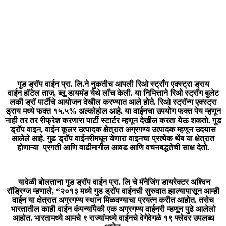
गुड ड्रॉप वाईन प्रा. लि.ने नुकतीच आपली रिओ स्ट्रॉंग एक्स्ट्रा ड्राय
वाईन
हॉटेल ताज, ब्लू डायमंड येथे लॉंच
केली. या निमित्ताने रिओ स्ट्रॉंग बुलेट
लकी ड्रॉ पार्टीचे आयोजन देखील करण्यात आले होते.
रिओ स्ट्रॉन्ग एक्स्ट्रा
ड्राय मध्ये फक्त १५.५% अल्कोहोल आहे. या वाईनचा उपयोग फक्त पेय म्हणून
नाही तर तर रीफ्रेश करणारा पार्टी स्टार्टर म्हणून देखील करता येऊ शकतो. गुड
ड्रॉप
वाइन
,
वाईन कूलर उत्पादक क्षेत्रात अग्रगण्य उत्पादक म्हणून उदयास
आलेले आहे.
गुड ड्रॉप वाईनरीमधून येणारा वाइनचा प्रत्येक थेंब या क्षेत्रात
होणाऱ्या प्रगती आणि वाढीमागील आवड आणि वचनबद्धतेची साक्ष देतो.
यावेळी बोलताना गुड ड्रॉप वाईन प्रा. लि चे मॅनेजिंग डायरेक्टर अश्विन
रॉड्रिग्ज
म्हणाले, “२०१३ मध्ये गुड ड्रॉप वाईनची सुरुवात झाल्यापासून आम्ही
वाईन या क्षेत्रात अग्रगण्य स्थान मिळवण्याचा प्रयत्न करीत आहोत. तसेच
भारतातील काही वाईन कंपन्यांपैकी एक अग्रगण्य वाईनरी म्हणून पुढे आलेलो
आहोत. भारतामध्ये आमचे ९ राज्यांमध्ये वाईनचे वेगेवेगळे १९ फ्लेवर उपलब्ध