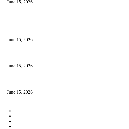
June 15, 2026
POPULAR POSTS
अखिल भारतीय मराठी चित्रपट महामंडळाच्या अध्यक्षपदी मेघराज राजेभोसले यांची सर्वानुमत
निवड
June 15, 2026
‘सदरा कफल्लकाचा’ गझलसंग्रहाचे प्रकाशन; ‘गझलरंग’ मुशायरा उत्साहात संपन्न
June 15, 2026
‘अक्षय कुमारच्या डोक्यात संपूर्ण चित्रपटाची स्क्रिप्ट असते’ – तुषार कपूरचा मोठा खुलास
June 15, 2026
POPULAR CATEGORY
पुणे
1822
ताज्या घडामोडी
1041
महाराष्ट्र
301
Malhar News
139