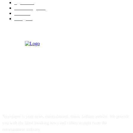
नंदुरबार
112
मराठी बॉलीवुड
109
रायगड
97
बॉलिवूड
36
ABOUT US
Newspaper is your news, entertainment, music fashion website. We provide
you with the latest breaking news and videos straight from the
entertainment industry.