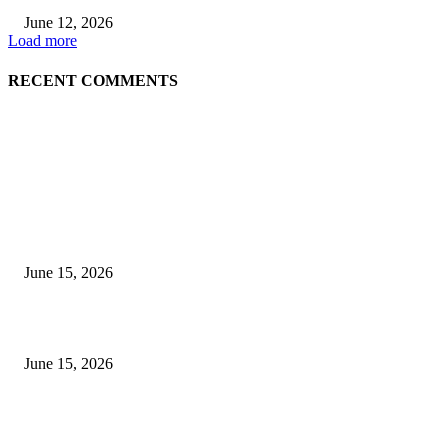
June 12, 2026
Load more
RECENT COMMENTS
EDITOR PICKS
अखिल भारतीय मराठी चित्रपट महामंडळाच्या अध्यक्षपदी मेघराज राजेभोसले यांची सर्वानुमत
निवड
June 15, 2026
‘सदरा कफल्लकाचा’ गझलसंग्रहाचे प्रकाशन; ‘गझलरंग’ मुशायरा उत्साहात संपन्न
June 15, 2026
‘अक्षय कुमारच्या डोक्यात संपूर्ण चित्रपटाची स्क्रिप्ट असते’ – तुषार कपूरचा मोठा खुलास