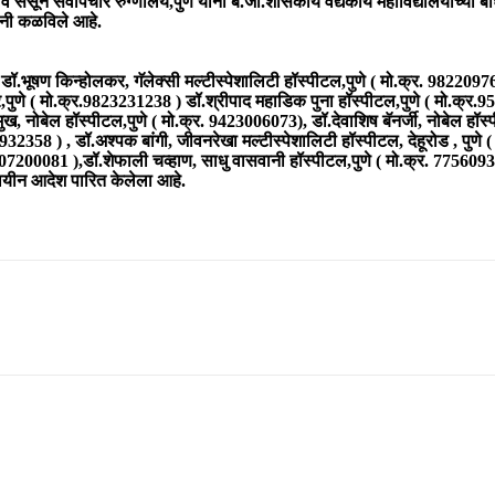
 ससून सर्वोपचार रुग्णालय,पुणे यांनी बै.जी.शासकीय वैद्यकीय महाविद्यालयाच्या ब
ांनी कळविले आहे.
 डॉ.भूषण किन्होलकर, गॅलेक्सी मल्टीस्पेशालिटी हॉस्पीटल,पुणे ( मो.क्र. 98220976
पुणे ( मो.क्र.9823231238 ) डॉ.श्रीपाद महाडिक पुना हॉस्पीटल,पुणे ( मो.क्र.95
मुख, नोबेल हॉस्पीटल,पुणे ( मो.क्र. 9423006073), डॉ.देवाशिष बॅनर्जी, नोबेल हॉ
932358 ) , डॉ.अश्पक बांगी, जीवनरेखा मल्टीस्पेशालिटी हॉस्पीटल, देहूरोड , पुणे
007200081 ),डॉ.शेफाली चव्हाण, साधु वासवानी हॉस्पीटल,पुणे ( मो.क्र. 7756093
ालयीन आदेश पारित केलेला आहे.