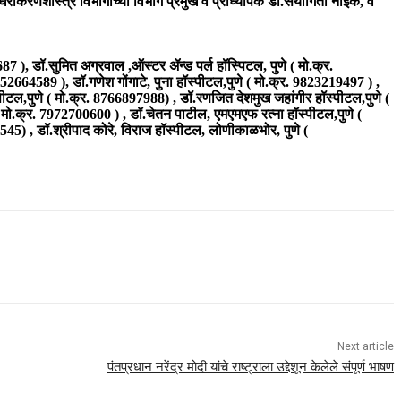
धिरीकरणशास्त्र विभागाच्या विभाग प्रमुख व प्राध्यापक डॉ.संयोगिता नाईक, व
87 ), डॉ.सुमित अग्रवाल ,ऑस्टर ॲन्ड पर्ल हॉस्पिटल, पुणे ( मो.क्र.
52664589 ), डॉ.गणेश गोंगाटे, पुना हॉस्पीटल,पुणे ( मो.क्र. 9823219497 ) ,
स्पीटल,पुणे ( मो.क्र. 8766897988) , डॉ.रणजित देशमुख जहांगीर हॉस्पीटल,पुणे (
 ( मो.क्र. 7972700600 ) , डॉ.चेतन पाटील, एमएमएफ रत्ना हॉस्पीटल,पुणे (
545) , डॉ.श्रीपाद कोरे, विराज हॉस्पीटल, लोणीकाळभोर, पुणे (
Next article
पंतप्रधान नरेंद्र मोदी यांचे राष्ट्राला उद्देशून केलेले संपूर्ण भाषण