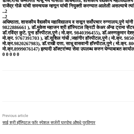
डॉक्टरांची कमतरता भासू नये यासाठी अधिष्ठाता, शासकीय वैद्यकीय महाविद्यालय व
राजेंद्र गोळे यांची समन्वयक म्हणून यांची नियुक्ती करण्यात आलेली असल्याचे त्य
..2
..2
अधिष्ठाता, शासकीय वैद्यकीय महाविद्यालय व ससून सर्वोपचार रुग्णालय,पुणे यांनी
9822886661 ), डॉ.मुकेश महाजन श्री हॉस्पिटल क्रिटी केअर ॲन्ड ट्रामा सेंटर,
डॉ.रविंद्र कुटे, पुना हॉस्पीटल,पुणे ( मो.क्र. 9840396455), डॉ.अरुणकुमार देश
मो.क्र. 9767391703 ), डॉ.सुशिल गांधी ,जहांगीर हॉस्पीटल,पुणे ( मो.क्र. 9850
मो.क्र.9820267983), डॉ.राखी दत्ता, साधु वासवानी हॉस्पीटल,पुणे ( मो.क्र. 8
मो.क्र.8999076147) इत्यादी डॉक्टरांच्या सेवा उपलब्ध करुन घेण्याबाबत कार्य
0 0 0 0 0
Share
Previous article
साई श्री हॉस्पिटल फॉर स्पेशल सर्जरी घरपोच औषधे पुरविणार