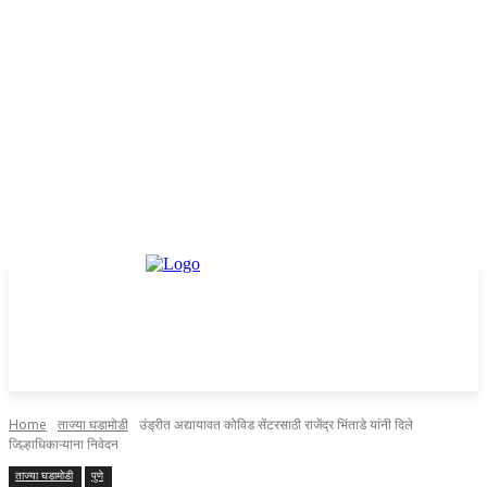
Home
ताज्या घडामोडी
उंड्रीत अद्यायावत कोविड सेंटरसाठी राजेंद्र भिंताडे यांनी दिले
जिल्हाधिकाऱ्याना निवेदन
ताज्या घडामोडी
पुणे