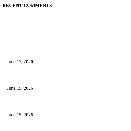
RECENT COMMENTS
EDITOR PICKS
अखिल भारतीय मराठी चित्रपट महामंडळाच्या अध्यक्षपदी मेघराज राजेभोसले यांची सर्वानुमत
निवड
June 15, 2026
‘सदरा कफल्लकाचा’ गझलसंग्रहाचे प्रकाशन; ‘गझलरंग’ मुशायरा उत्साहात संपन्न
June 15, 2026
‘अक्षय कुमारच्या डोक्यात संपूर्ण चित्रपटाची स्क्रिप्ट असते’ – तुषार कपूरचा मोठा खुलास
June 15, 2026
POPULAR POSTS