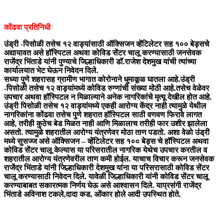
कोंढवा प्रतिनिधी
उंड्री -पिसोळी तसेच १२ वाड्यांसाठी ऑक्सिजन व्हेंटिलेटर सह १०० बेड्सचे
अद्यायावत असे हॉस्पिटल अथवा कोविड सेंटर चालू करण्यासाठी जनसेवक
राजेंद्र भिंताडे यांनी पुण्याचे जिल्हाधिकारी डॉ.राजेश देशमुख यांची त्यांच्या
कार्यालयात भेट घेऊन निवेदन दिले.
सध्या पुणे शहरासह ग्रामीण भागात कोरोनाने धुमाकूळ घातला आहे.उंड्री
-पिसोळी तसेच १२ वाड्यांमध्ये कोविड रुग्णांची संख्या मोठी आहे.तसेच वेळेवर
उपचार अथवा हॉस्पिटल न मिळाल्याने अनेक नागरिकांचे मृत्यू देखील होत आहे.
उंड्री पिसोळी तसेच १२ वाड्यांमध्ये एकही आरोग्य केंद्र नाही त्यामुळे येथील
नागरिकांना कोंढवा तसेच पुणे शहरात हॉस्पिटल साठी वणवण फिरावे लागत
आहे, तरीही कुठेच बेड मिळत नाही आणि मिळालाच तरीही फार उशीर झालेला
असतो. त्यामुळे शहरातील आरोग्य यंत्रणेवर मोठा ताण पडतो. अशा वेळो उंड्री
मध्ये सुसज्ज असे ऑक्सिजन – व्हेंटिलेटर सह १०० बेड्स चे हॉस्पिटल अथवा
कोविड सेंटर चालू केल्यास या परिसरातील नागरिक येथेच उपचार करतील व
शहरातील आरोग्य यंत्रणेवरील ताण कमी होईल. याचाच विचार करून जनसेवक
राजेंद्र भिंताडे यांनी जिल्हाधिकारी देशमुख यांना या परिसरासाठी कोविड सेंटर
चालू करण्यासाठी निवेदन दिले. यावेळी जिल्हाधिकारी यांनी कोविड सेंटर चालू
करण्याबाबत सकारत्मक निर्णय घेऊ असे आश्वासन दिले. याप्रसंगी राजेंद्र
भिंताडे अविनाश टकले,दादा कड, ओंकार होले आदी उपस्थित होते.