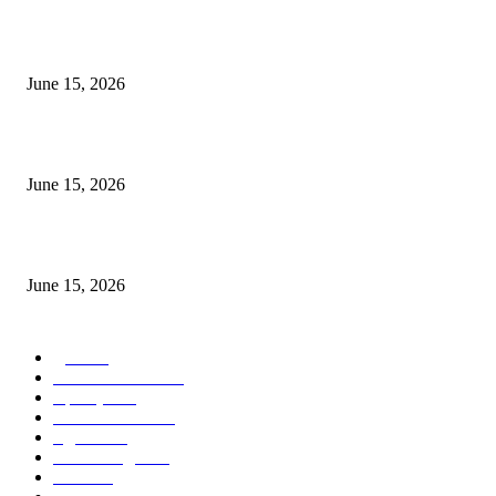
अखिल भारतीय मराठी चित्रपट महामंडळाच्या अध्यक्षपदी मेघराज राजेभोसले यांची सर्वानुमत
निवड
June 15, 2026
‘सदरा कफल्लकाचा’ गझलसंग्रहाचे प्रकाशन; ‘गझलरंग’ मुशायरा उत्साहात संपन्न
June 15, 2026
‘अक्षय कुमारच्या डोक्यात संपूर्ण चित्रपटाची स्क्रिप्ट असते’ – तुषार कपूरचा मोठा खुलास
June 15, 2026
POPULAR CATEGORY
पुणे
1822
ताज्या घडामोडी
1041
महाराष्ट्र
301
Malhar News
139
नंदुरबार
112
मराठी बॉलीवुड
109
रायगड
97