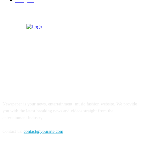
बॉलिवूड
36
ABOUT US
Newspaper is your news, entertainment, music fashion website. We provide
you with the latest breaking news and videos straight from the
entertainment industry.
Contact us:
contact@yoursite.com