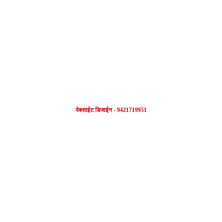
FOLLOW US
वेबसाईट डिजाईन - 9421719951