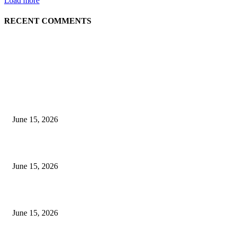
Load more
RECENT COMMENTS
EDITOR PICKS
अखिल भारतीय मराठी चित्रपट महामंडळाच्या अध्यक्षपदी मेघराज राजेभोसले यांची सर्वानुमत
निवड
June 15, 2026
‘सदरा कफल्लकाचा’ गझलसंग्रहाचे प्रकाशन; ‘गझलरंग’ मुशायरा उत्साहात संपन्न
June 15, 2026
‘अक्षय कुमारच्या डोक्यात संपूर्ण चित्रपटाची स्क्रिप्ट असते’ – तुषार कपूरचा मोठा खुलास
June 15, 2026
POPULAR POSTS