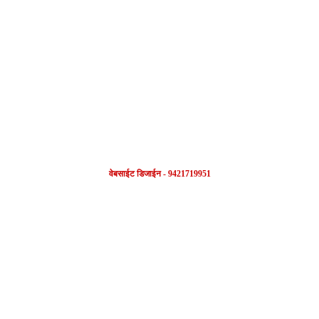
FOLLOW US
वेबसाईट डिजाईन - 9421719951