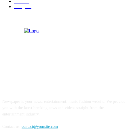
रायगड
97
बॉलिवूड
36
ABOUT US
Newspaper is your news, entertainment, music fashion website. We provide
you with the latest breaking news and videos straight from the
entertainment industry.
Contact us:
contact@yoursite.com