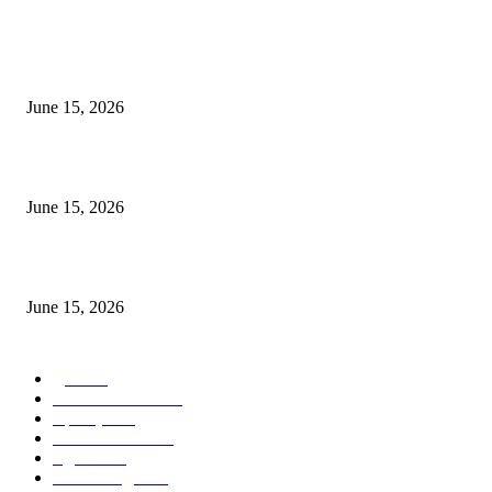
अखिल भारतीय मराठी चित्रपट महामंडळाच्या अध्यक्षपदी मेघराज राजेभोसले यांची सर्वानुमत
निवड
June 15, 2026
‘सदरा कफल्लकाचा’ गझलसंग्रहाचे प्रकाशन; ‘गझलरंग’ मुशायरा उत्साहात संपन्न
June 15, 2026
‘अक्षय कुमारच्या डोक्यात संपूर्ण चित्रपटाची स्क्रिप्ट असते’ – तुषार कपूरचा मोठा खुलास
June 15, 2026
POPULAR CATEGORY
पुणे
1822
ताज्या घडामोडी
1041
महाराष्ट्र
301
Malhar News
139
नंदुरबार
112
मराठी बॉलीवुड
109