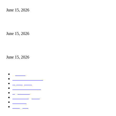
निवड
June 15, 2026
‘सदरा कफल्लकाचा’ गझलसंग्रहाचे प्रकाशन; ‘गझलरंग’ मुशायरा उत्साहात संपन्न
June 15, 2026
‘अक्षय कुमारच्या डोक्यात संपूर्ण चित्रपटाची स्क्रिप्ट असते’ – तुषार कपूरचा मोठा खुलास
June 15, 2026
POPULAR CATEGORY
पुणे
1822
ताज्या घडामोडी
1041
महाराष्ट्र
301
Malhar News
139
नंदुरबार
112
मराठी बॉलीवुड
109
रायगड
97
बॉलिवूड
36