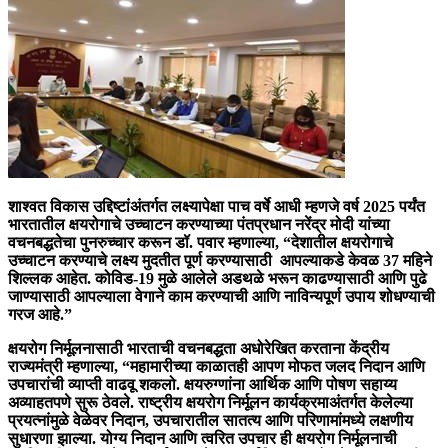
शाश्वत विकास उद्दिष्टांअंतर्गत लक्ष्यापेक्षा पाच वर्षे आधी म्हणजे वर्ष 2025 पर्यंत
भारतातील क्षयरोगाचे उच्चाटन करण्याच्या पंतप्रधान नरेंद्र मोदी यांच्या
वचनबद्धतेचा पुनरुच्चार करून डॉ. पवार म्हणाल्या, “देशातील क्षयरोगाचे
उच्चाटन करण्याचे लक्ष्य मुदतीत पूर्ण करण्यासाठी आपल्याकडे केवळ 37 महिने
शिल्लक आहेत. कोविड-19 मुळे आलेले अडथळे भरून काढण्यासाठी आणि पुढे
जाण्यासाठी आपल्याला वेगाने काम करण्याची आणि नाविन्यपूर्ण उपाय शोधण्याची
गरज आहे.”
क्षयरोग निर्मूलनासाठी भारताची वचनबद्धता अधोरेखित करताना केंद्रीय
राज्यमंत्री म्हणाल्या, “महामारीच्या काळातही आपण मोफत जलद निदान आणि
उपचारांची व्याप्ती वाढवू शकलो. क्षयरुग्णांना आर्थिक आणि पोषण सहाय्य
अव्याहतपणे सुरू ठेवले. राष्ट्रीय क्षयरोग निर्मूलन कार्यक्रमाअंतर्गत केलेल्या
प्रयत्नांमुळे वेळेवर निदान, उपचारातील सातत्य आणि परिणामांमध्ये लक्षणीय
सुधारणा झाल्या. योग्य निदान आणि त्वरित उपचार ही क्षयरोग निर्मूलनाची