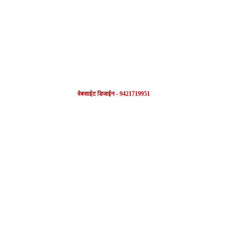
FOLLOW US
वेबसाईट डिजाईन - 9421719951