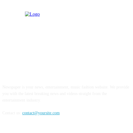
ABOUT US
Newspaper is your news, entertainment, music fashion website. We provide
you with the latest breaking news and videos straight from the
entertainment industry.
Contact us:
contact@yoursite.com