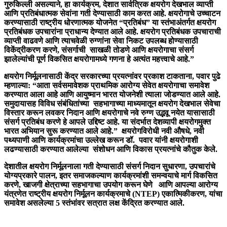
गुरुकिल्ली असल्याने, हा कार्यक्रम, देशात सार्वत्रिक क्षयरोग देखभाल व्याप्ती
आणि प्रतिबंधात्मक सेवांना गती देण्यासाठी काम करत आहे. क्षयरोगाचे उच्चाटन
करण्यासाठी राष्ट्रीय धोरणात्मक योजनेत “प्रतिबंध” या स्तंभाअंतर्गत क्षयरोग
प्रतिबंधक उपचारांना प्राधान्य देण्यात आले आहे. क्षयरोग प्रतिबंधक उपचाराची
व्याप्ती वाढवणे आणि त्याचवेळी रुग्णांना सेवा निकट उपलब्ध होण्यासाठी
विकेंद्रीकरण करणे, संसर्गाची साखळी तोडणे आणि क्षयरोगाचा संसर्ग
झालेल्यांची पूर्ण विकसित क्षयरोगामध्ये गणना हे अत्यंत महत्त्वाचे आहे.”
क्षयरोग निर्मूलनासाठी केंद्र सरकारच्या प्रयत्नांवर प्रकाश टाकताना, पवार पुढे
म्हणाल्या: “आता सर्वसमावेशक प्राथमिक आरोग्य सेवेत क्षयरोगाचा समावेश
करण्यात आला आहे आणि आयुष्मान भारत योजनेशी त्याला जोडण्यात आले आहे.
समुदायासह विविध संबंधितांच्या सहभागाच्या माध्यमातून क्षयरोग देखभाल सेवेचा
विस्तार करून लवकर निदान आणि क्षयरोगाचे नवे रुग्ण उद्भवू नयेत यासासाठी
संसर्ग प्रतिबंध करणे हे आपले उद्दिष्ट आहे. या संदर्भात देशव्यापी क्षयरोगमुक्त
भारत अभियान सुरू करण्यात आले आहे.” क्षयरोगविरोधी नवी औषधे, नवी
पथ्यपाणी आणि कार्यक्रमांचा उल्लेख करून डॉ. पवार यांनी क्षयरोगाशी
लढण्यासाठी करण्यात आलेल्या संशोधन आणि विकास प्रयत्नांचे कौतुक केले.
देशातील क्षयरोग निर्मूलनाला गती देण्यासाठी संसर्ग निदान सुधारणा, उपचारांचे
योग्यप्रकारे पालन, इतर समाजकल्याण कार्यक्रमांशी समन्वयाचे मार्ग विकसित
करणे, खाजगी क्षेत्राच्या सहभागाचा उपयोग करून घेणे आणि आपल्या आरोग्य
यंत्रणेत राष्ट्रीय क्षयरोग निर्मूलन कार्यक्रमाचे (NTEP) एकात्मिकीकरण, यांचा
समावेश असलेल्या 5 स्तंभांवर सत्रात लक्ष केंद्रित करण्यात आले.