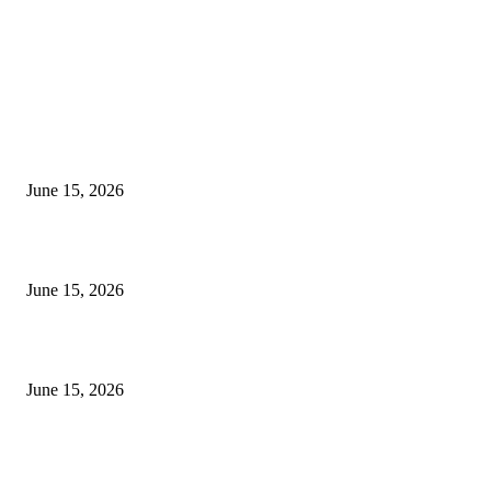
EDITOR PICKS
अखिल भारतीय मराठी चित्रपट महामंडळाच्या अध्यक्षपदी मेघराज राजेभोसले यांची सर्वानुमत
निवड
June 15, 2026
‘सदरा कफल्लकाचा’ गझलसंग्रहाचे प्रकाशन; ‘गझलरंग’ मुशायरा उत्साहात संपन्न
June 15, 2026
‘अक्षय कुमारच्या डोक्यात संपूर्ण चित्रपटाची स्क्रिप्ट असते’ – तुषार कपूरचा मोठा खुलास
June 15, 2026
POPULAR POSTS
अखिल भारतीय मराठी चित्रपट महामंडळाच्या अध्यक्षपदी मेघराज राजेभोसले यांची सर्वानुमत